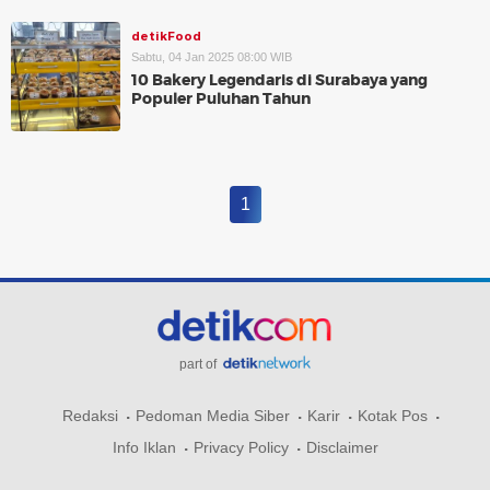
detikFood
Sabtu, 04 Jan 2025 08:00 WIB
10 Bakery Legendaris di Surabaya yang
Populer Puluhan Tahun
1
part of
Redaksi
Pedoman Media Siber
Karir
Kotak Pos
Info Iklan
Privacy Policy
Disclaimer