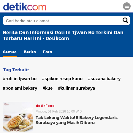
Berita Dan Informasi Roti In Tjwan Bo Terkini Dan
Terbaru Hari Ini - Detikcom
Semua
Berita
Foto
Tag Terkait:
#roti in tjwan bo
#spikoe resep kuno
#suzana bakery
#bon ami bakery
#kue
#kuliner surabaya
detikFood
Minggu, 01 Feb 2026 10:00 WIB
Tak Lekang Waktu! 5 Bakery Legendaris
Surabaya yang Masih Diburu