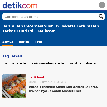
Berita Dan Informasi Sushi Di Jakarta Terkini Dan
Terbaru Hari Ini - Detikcom
Semua
Berita
Foto
Tag Terkait:
#kuliner sushi
#rekomendasi sushi
#sushi di jakarta
detikFood
Minggu, 16 Nov 2025 11:30 WIB
Video: Filadelfia Sushi Kini Ada di Jakarta,
Owner-nya Jebolan MasterChef