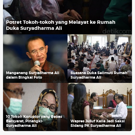
Potret Tokoh-tokoh yang Melayat ke Rumah
Duka Suryadharma Ali
Mengenang Suryadharma Ali
Suasana Duka Selimuti Rumah
dalam Bingkai Foto
Suryadharma Ali
10 Tokoh Koruptor yang Bebas
Bersyarat, Pinangki-
Wapres Jusuf Kalla Jadi Saksi
Suryadharma Ali
Sidang PK Suryadharma Ali