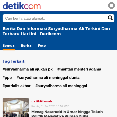
Berita Dan Informasi Suryadharma Ali Terkini Dan
Terbaru Hari Ini - Detikcom
Semua
Berita
Foto
Tag Terkait:
#suryadharma ali ajukan pk
#mantan menteri agama
#ppp
#suryadharma ali meninggal dunia
#patrialis akbar
#suryadharma ali meninggal
detikHikmah
Kamis, 31 Jul 2025 16:57 WIB
Menag Nasaruddin Umar hingga Tokoh
Politik Melayat ke Rumah Duka