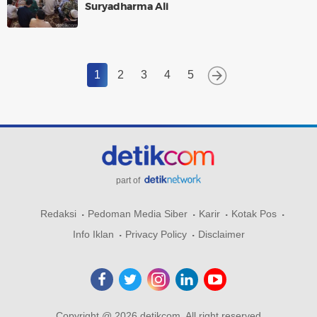
Suryadharma Ali
1
2
3
4
5
part of
Redaksi
Pedoman Media Siber
Karir
Kotak Pos
Info Iklan
Privacy Policy
Disclaimer
Copyright @ 2026 detikcom, All right reserved