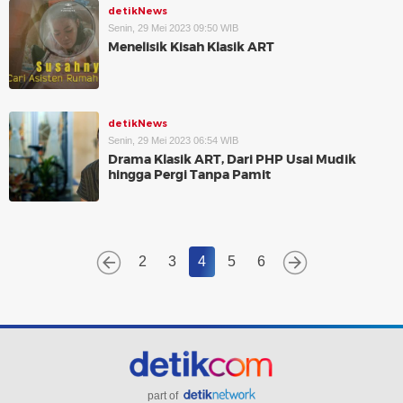
detikNews
Senin, 29 Mei 2023 09:50 WIB
Menelisik Kisah Klasik ART
detikNews
Senin, 29 Mei 2023 06:54 WIB
Drama Klasik ART, Dari PHP Usai Mudik
hingga Pergi Tanpa Pamit
2
3
4
5
6
part of