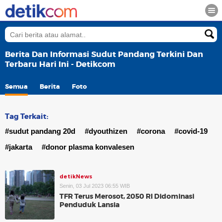
Berita Dan Informasi Sudut Pandang Terkini Dan
Terbaru Hari Ini - Detikcom
Semua
Berita
Foto
Tag Terkait:
#sudut pandang 20d
#dyouthizen
#corona
#covid-19
#jakarta
#donor plasma konvalesen
detikNews
Senin, 03 Jul 2023 06:55 WIB
TFR Terus Merosot, 2050 RI Didominasi
Penduduk Lansia