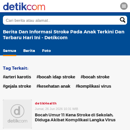
Berita Dan Informasi Stroke Pada Anak Terkini Dan
Terbaru Hari Ini - Detikcom
Semua
Berita
Foto
Tag Terkait:
#arteri karotis
#bocah idap stroke
#bocah stroke
#gejala stroke
#kesehatan anak
#komplikasi virus
detikHealth
Jumat, 26 Jun 2026 10:31 WIB
Bocah Umur 11 Kena Stroke di Sekolah,
Diduga Akibat Komplikasi Langka Virus