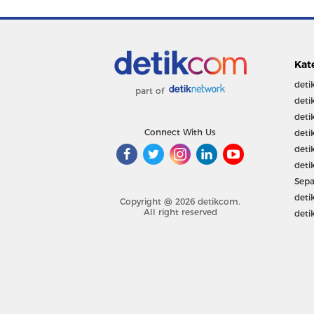
Kat
deti
part of
deti
deti
Connect With Us
deti
deti
deti
Sepa
deti
Copyright @ 2026 detikcom.
All right reserved
deti