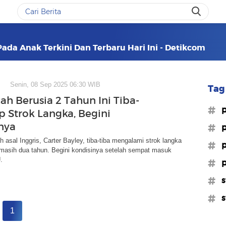
Pada Anak Terkini Dan Terbaru Hari Ini - Detikcom
Senin, 08 Sep 2025 06:30 WIB
Tag 
ah Berusia 2 Tahun Ini Tiba-
#p
p Strok Langka, Begini
nya
#p
 asal Inggris, Carter Bayley, tiba-tiba mengalami strok langka
#p
 masih dua tahun. Begini kondisinya setelah sempat masuk
.
#p
#s
#s
1