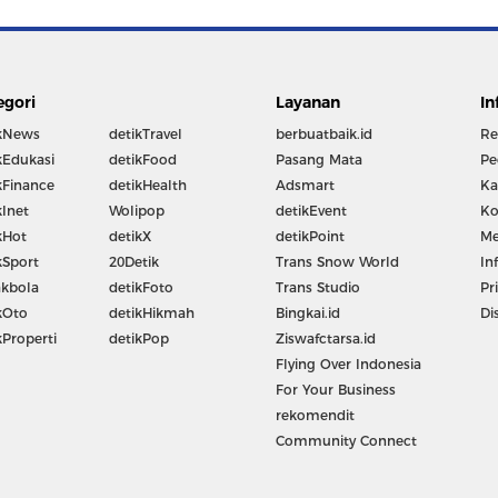
egori
Layanan
In
kNews
detikTravel
berbuatbaik.id
Re
kEdukasi
detikFood
Pasang Mata
Pe
kFinance
detikHealth
Adsmart
Ka
kInet
Wolipop
detikEvent
Ko
kHot
detikX
detikPoint
Me
kSport
20Detik
Trans Snow World
In
kbola
detikFoto
Trans Studio
Pr
kOto
detikHikmah
Bingkai.id
Di
kProperti
detikPop
Ziswafctarsa.id
Flying Over Indonesia
For Your Business
rekomendit
Community Connect