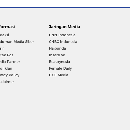
formasi
Jaringan Media
daksi
CNN Indonesia
doman Media Siber
CNBC Indonesia
rir
Haibunda
tak Pos
Insertlive
dia Partner
Beautynesia
fo Iklan
Female Daily
ivacy Policy
CXO Media
sclaimer