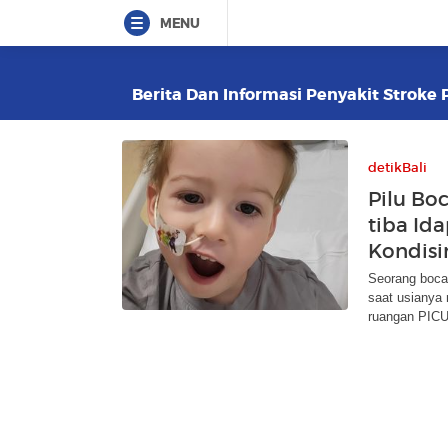
MENU
Berita Dan Informasi Penyakit Stroke 
detikBali
Pilu Boc
tiba Ida
Kondisi
Seorang bocah
saat usianya
ruangan PICU