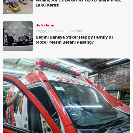
Wuling Air EV Bekas KT G20 Dijual Murah,
Laku Keras!
detikJatim
Minggu, 25 Des 2022 19:46 WIB
Begini Bahaya Stiker Happy Family di
Mobil, Masih Berani Pasang?