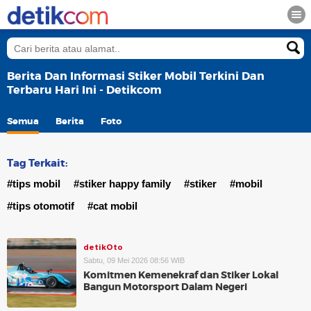
Berita Dan Informasi Stiker Mobil Terkini Dan
Terbaru Hari Ini - Detikcom
Semua
Berita
Foto
Tag Terkait:
#tips mobil
#stiker happy family
#stiker
#mobil
#tips otomotif
#cat mobil
detikOto
Sabtu, 09 Mei 2026 08:56 WIB
Komitmen Kemenekraf dan Stiker Lokal
Bangun Motorsport Dalam Negeri