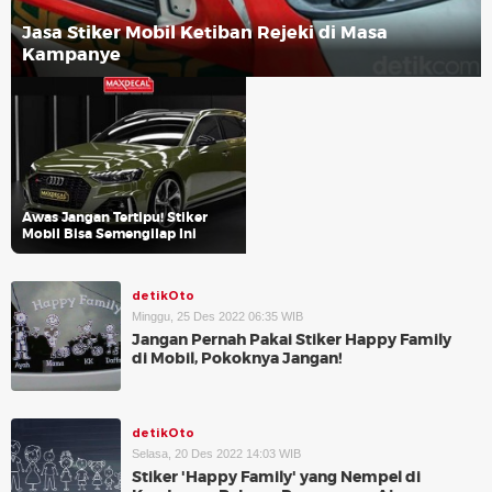
Jasa Stiker Mobil Ketiban Rejeki di Masa
Kampanye
Awas Jangan Tertipu! Stiker
Mobil Bisa Semengilap Ini
detikOto
Minggu, 25 Des 2022 06:35 WIB
Jangan Pernah Pakai Stiker Happy Family
di Mobil, Pokoknya Jangan!
detikOto
Selasa, 20 Des 2022 14:03 WIB
Stiker 'Happy Family' yang Nempel di