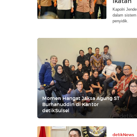
Ikatan
Kapolri Jende
dalam sistem 
penyidik.
Momen Hangat Jaksa Agung ST
Burhanuddin di Kantor
detikSulsel
detikNews