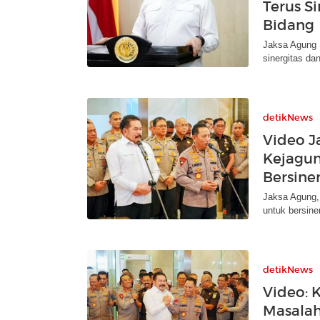
Terus Si
Bidang
Jaksa Agung 
sinergitas dan
detikNews
Video J
Kejagun
Bersine
Jaksa Agung,
untuk bersiner
detikNews
Video: 
Masalah