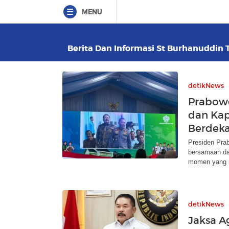
MENU
Berita Dan Informasi St Burhanuddin T
detikNews
Prabowo
dan Kap
Berdek
Presiden Pra
bersamaan da
momen yang 
detikNews
Jaksa A