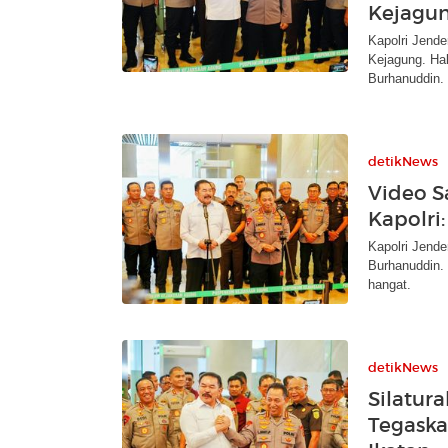
Kejagu
Kapolri Jende
Kejagung. Hal
Burhanuddin.
detikNews
Video S
Kapolri
Kapolri Jende
Burhanuddin.
hangat.
detikNews
Silatur
Tegaska