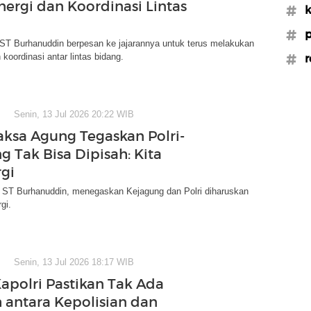
nergi dan Koordinasi Lintas
#k
#p
ST Burhanuddin berpesan ke jajarannya untuk terus melakukan
 koordinasi antar lintas bidang.
#r
Senin, 13 Jul 2026 20:22 WIB
aksa Agung Tegaskan Polri-
g Tak Bisa Dipisah: Kita
rgi
 ST Burhanuddin, menegaskan Kejagung dan Polri diharuskan
gi.
Senin, 13 Jul 2026 18:17 WIB
Kapolri Pastikan Tak Ada
 antara Kepolisian dan