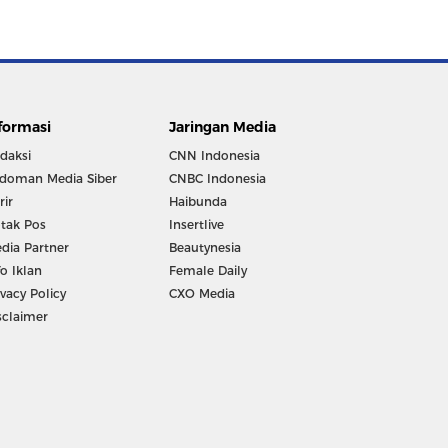
formasi
Jaringan Media
daksi
CNN Indonesia
doman Media Siber
CNBC Indonesia
rir
Haibunda
tak Pos
Insertlive
dia Partner
Beautynesia
fo Iklan
Female Daily
ivacy Policy
CXO Media
sclaimer