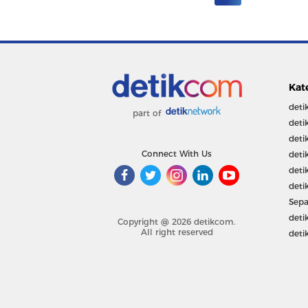
Kat
deti
part of
deti
deti
Connect With Us
deti
deti
deti
Sepa
deti
Copyright @ 2026 detikcom.
All right reserved
deti