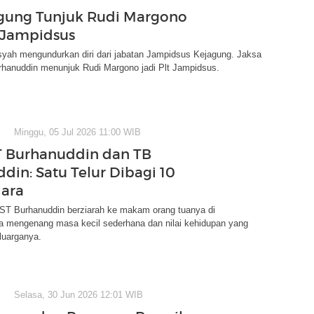
gung Tunjuk Rudi Margono
t Jampidsus
syah mengundurkan diri dari jabatan Jampidsus Kejagung. Jaksa
hanuddin menunjuk Rudi Margono jadi Plt Jampidsus.
Minggu, 05 Jul 2026 11:00 WIB
T Burhanuddin dan TB
din: Satu Telur Dibagi 10
ara
ST Burhanuddin berziarah ke makam orang tuanya di
Ia mengenang masa kecil sederhana dan nilai kehidupan yang
luarganya.
Selasa, 30 Jun 2026 12:01 WIB