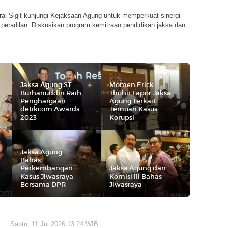
ral Sigit kunjungi Kejaksaan Agung untuk memperkuat sinergi
peradilan. Diskusikan program kemitraan pendidikan jaksa dan
Jaksa Agung ST
Momen Erick
Burhanuddin Raih
Thohir Lapor Jaksa
Penghargaan
Agung Terkait
detikcom Awards
Temuan Kasus
2023
Korupsi
Jaksa Agung
Bahas
Perkembangan
Jaksa Agung dan
Kasus Jiwasraya
Komisi III Bahas
Bersama DPR
Jiwasraya
Sabtu, 11 Jul 2026 13:24 WIB