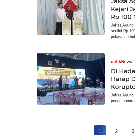
Jaksa 
Kejari 
Rp 100
Jaksa Agung 
senilai Rp 10
pelayanan hu
detikNews
Di Hada
Harap D
Korupto
Jaksa Agung 
pengamanan as
1
2
3