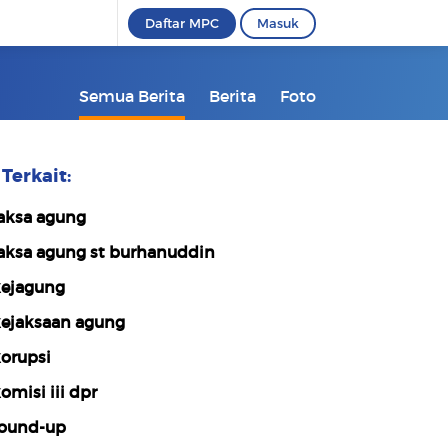
Daftar MPC
Masuk
Semua Berita
Berita
Foto
Terkait:
aksa agung
aksa agung st burhanuddin
ejagung
ejaksaan agung
orupsi
omisi iii dpr
ound-up