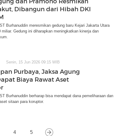
Agung dan Pramono Resmikan
Jakut, Dibangun dari Hibah DKI
 M
ST Burhanuddin meresmikan gedung baru Kejari Jakarta Utara
0 miliar. Gedung ini diharapkan meningkatkan kinerja dan
kum.
Senin, 15 Jun 2026 09:15 WIB
pan Purbaya, Jaksa Agung
apat Biaya Rawat Aset
r
ST Burhanuddin berharap bisa mendapat dana pemeliharaan dan
et sitaan para koruptor.
4
5