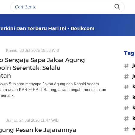
erkini Dan Terbaru Hari Ini - Detikcom
Kamis, 30 Jul 2026 15:33 WIB
Tag 
 Sengaja Sapa Jaksa Agung
#j
olri Serentak: Selalu
atan
#j
bowo Subianto menyapa Jaksa Agung dan Kapolri secara
#k
lam acara KPR FLPP di Batang, Jawa Tengah, menciptakan
menarik.
#k
#k
#k
Jumat, 24 Jul 2026 11:47 WIB
#r
gung Pesan ke Jajarannya