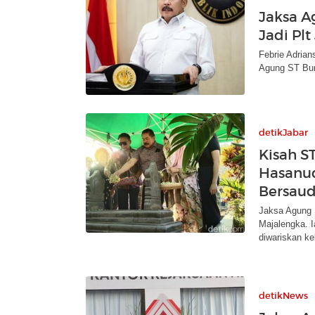
Jaksa A
Jadi Pl
Febrie Adrian
Agung ST Bur
detikJabar
Kisah S
Hasanud
Bersaud
Jaksa Agung 
Majalengka. 
diwariskan ke
detikNews