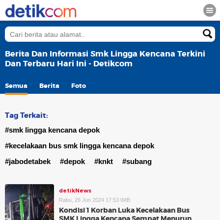
Berita Dan Informasi Smk Lingga Kencana Terkini
Dan Terbaru Hari Ini - Detikcom
Semua
Berita
Foto
Tag Terkait:
#smk lingga kencana depok
#kecelakaan bus smk lingga kencana depok
#jabodetabek
#depok
#knkt
#subang
detikNews
Rabu, 26 Jun 2024 17:53 WIB
Kondisi 1 Korban Luka Kecelakaan Bus
SMK Lingga Kencana Sempat Menurun