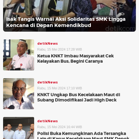
Isak Tangis Warnai Aksi Solidaritas SMK Lingga
Kencana di Depan Kemendikbud
detikNews
Rabu, 15 Mei 2024 17:28 WIB
Ketua KNKT Imbau Masyarakat Cek
Kelayakan Bus, Begini Caranya
detikNews
Rabu, 15 Mei 2024 17:10 WIB
KNKT Ungkap Bus Kecelakaan Maut di
Subang Dimodifikasi Jadi High Deck
detikNews
Rabu, 15 Mei 2024 16:44 WIB
Polisi Buka Kemungkinan Ada Tersangka
Lain di Kasus Kecelakaan Maut SMK Depok