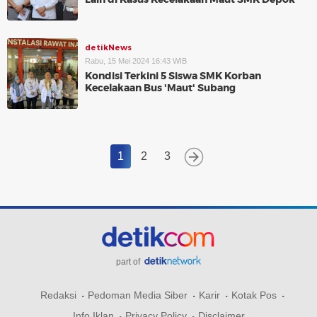
detikNews
Rabu, 15 Mei 2024 16:43 WIB
Kondisi Terkini 5 Siswa SMK Korban
Kecelakaan Bus 'Maut' Subang
1
2
3
part of
Redaksi
Pedoman Media Siber
Karir
Kotak Pos
Info Iklan
Privacy Policy
Disclaimer