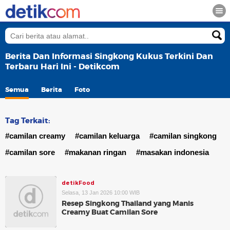
Berita Dan Informasi Singkong Kukus Terkini Dan
Terbaru Hari Ini - Detikcom
Semua
Berita
Foto
Tag Terkait:
#camilan creamy
#camilan keluarga
#camilan singkong
#camilan sore
#makanan ringan
#masakan indonesia
detikFood
Selasa, 13 Jan 2026 10:00 WIB
Resep Singkong Thailand yang Manis
Creamy Buat Camilan Sore