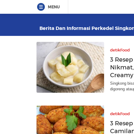
MENU
Berita Dan Informasi Perkedel Singkon
detikFood
3 Resep
Nikmat,
Creamy
Singkong bisa
digoreng atau
detikFood
3 Resep
Camilan