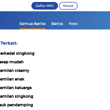
Daftar MPC
Masuk
Semua Berita
Berita
Foto
Terkait:
erkedel singkong
esep mudah
amilan creamy
amilan enak
amilan keluarga
amilan singkong
auk pendamping