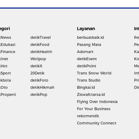
egori
Layanan
In
kNews
detikTravel
berbuatbaik.id
Re
kEdukasi
detikFood
Pasang Mata
Pe
kFinance
detikHealth
Adsmart
Ka
kInet
Wolipop
detikEvent
Ko
kHot
detikX
detikPoint
Me
kSport
20Detik
Trans Snow World
In
kbola
detikFoto
Trans Studio
Pr
kOto
detikHikmah
Bingkai.id
Di
kProperti
detikPop
Ziswafctarsa.id
Flying Over Indonesia
For Your Business
rekomendit
Community Connect