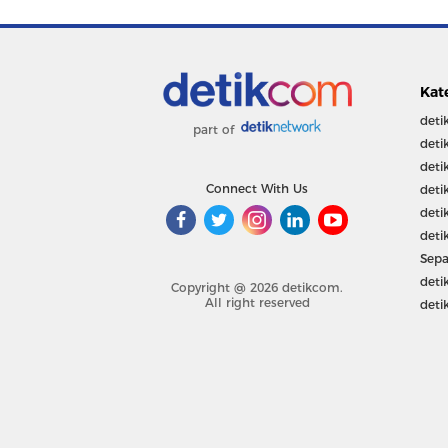
Kat
deti
part of
deti
deti
Connect With Us
deti
deti
deti
Sepa
deti
Copyright @ 2026 detikcom.
All right reserved
deti