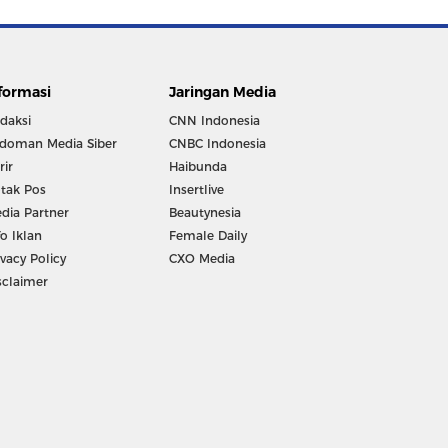
formasi
Jaringan Media
daksi
CNN Indonesia
doman Media Siber
CNBC Indonesia
rir
Haibunda
tak Pos
Insertlive
dia Partner
Beautynesia
fo Iklan
Female Daily
ivacy Policy
CXO Media
sclaimer