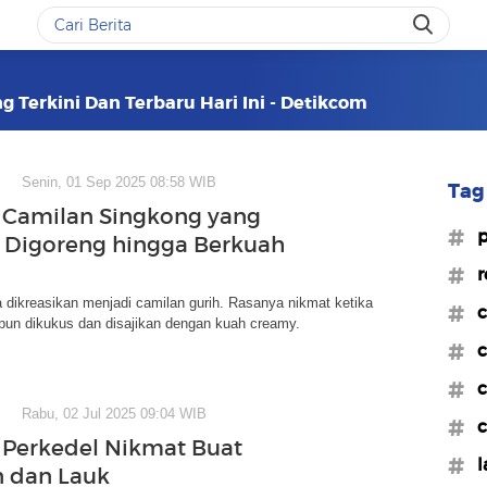
g Terkini Dan Terbaru Hari Ini - Detikcom
Senin, 01 Sep 2025 08:58 WIB
Tag 
 Camilan Singkong yang
#p
 Digoreng hingga Berkuah
#r
 dikreasikan menjadi camilan gurih. Rasanya nikmat ketika
#c
pun dikukus dan disajikan dengan kuah creamy.
#c
#c
Rabu, 02 Jul 2025 09:04 WIB
#c
 Perkedel Nikmat Buat
#l
 dan Lauk