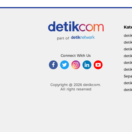
Kat
deti
part of
deti
deti
Connect With Us
deti
deti
deti
Sepa
deti
Copyright @ 2026 detikcom.
All right reserved
deti