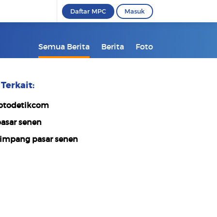
Daftar MPC
Masuk
Semua Berita
Berita
Foto
Terkait:
otodetikcom
asar senen
impang pasar senen