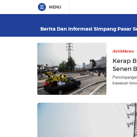
MENU
Berita Dan Informasi Simpang Pasar Se
detikNews
Kerap B
Senen B
Persimpangan
kawasan ters