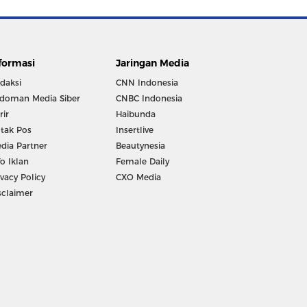
formasi
Jaringan Media
daksi
CNN Indonesia
doman Media Siber
CNBC Indonesia
rir
Haibunda
tak Pos
Insertlive
dia Partner
Beautynesia
fo Iklan
Female Daily
ivacy Policy
CXO Media
sclaimer