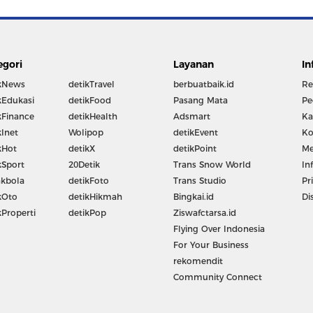
egori
Layanan
In
kNews
detikTravel
berbuatbaik.id
Re
kEdukasi
detikFood
Pasang Mata
Pe
kFinance
detikHealth
Adsmart
Ka
kInet
Wolipop
detikEvent
Ko
kHot
detikX
detikPoint
Me
kSport
20Detik
Trans Snow World
In
kbola
detikFoto
Trans Studio
Pr
kOto
detikHikmah
Bingkai.id
Di
kProperti
detikPop
Ziswafctarsa.id
Flying Over Indonesia
For Your Business
rekomendit
Community Connect