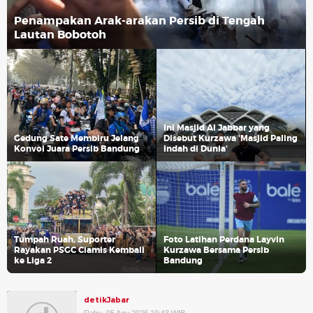
Penampakan Arak-arakan Persib di Tengah
Lautan Bobotoh
Ini Masjid Al Jabbar yang
Gedung Sate Membiru Jelang
Disebut Kurzawa 'Masjid Paling
Konvoi Juara Persib Bandung
Indah di Dunia'
Tumpah Ruah, Suporter
Foto Latihan Perdana Layvin
Rayakan PSGC Ciamis Kembali
Kurzawa Bersama Persib
ke Liga 2
Bandung
detikJabar