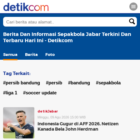
Berita Dan Informasi Sepakbola Jabar Terkini Dan
Terbaru Hari Ini - Detikcom
Semua
Berita
Foto
Tag Terkait:
#persib bandung
#persib
#bandung
#sepakbola
#liga 1
#soccer update
detikJabar
Minggu, 09 Agu 2026 15:00 WIB
Indonesia Gugur di AFF 2026, Netizen
Kanada Bela John Herdman