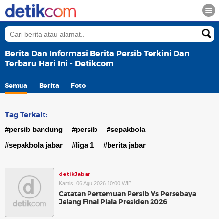
Berita Dan Informasi Berita Persib Terkini Dan
Terbaru Hari Ini - Detikcom
Semua
Berita
Foto
Tag Terkait:
#persib bandung
#persib
#sepakbola
#sepakbola jabar
#liga 1
#berita jabar
detikJabar
Kamis, 06 Agu 2026 10:00 WIB
Catatan Pertemuan Persib Vs Persebaya
Jelang Final Piala Presiden 2026