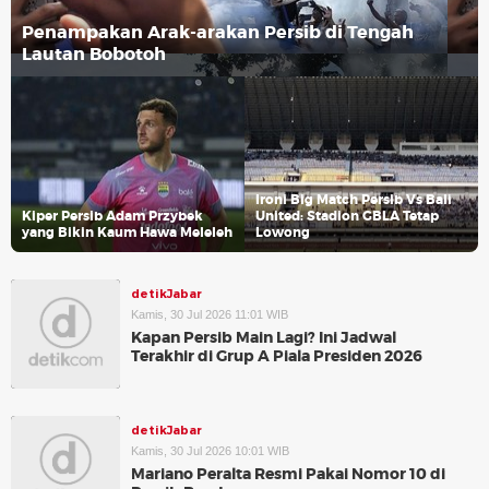
Penampakan Arak-arakan Persib di Tengah
Lautan Bobotoh
Ironi Big Match Persib Vs Bali
Kiper Persib Adam Przybek
United: Stadion GBLA Tetap
yang Bikin Kaum Hawa Meleleh
Lowong
detikJabar
Kamis, 30 Jul 2026 11:01 WIB
Kapan Persib Main Lagi? Ini Jadwal
Terakhir di Grup A Piala Presiden 2026
detikJabar
Kamis, 30 Jul 2026 10:01 WIB
Mariano Peralta Resmi Pakai Nomor 10 di