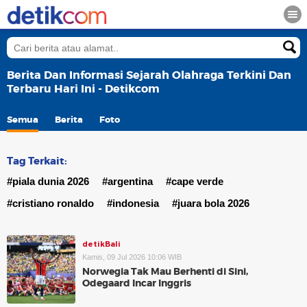
Berita Dan Informasi Sejarah Olahraga Terkini Dan
Terbaru Hari Ini - Detikcom
Semua
Berita
Foto
Tag Terkait:
#piala dunia 2026
#argentina
#cape verde
#cristiano ronaldo
#indonesia
#juara bola 2026
detikBali
Kamis, 09 Jul 2026 10:06 WIB
Norwegia Tak Mau Berhenti di Sini,
Odegaard Incar Inggris