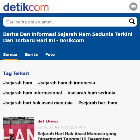
Berita Dan Informasi Sejarah Ham Sedunia Terkini
Dan Terbaru Hari Ini - Detikcom
Semua
Berita
Foto
Tag Terkait:
#sejarah ham
#sejarah ham di indonesia
#sejarah ham internasional
#sejarah ham sedunia
#sejarah hari hak asasi manusia
#sejarah hari ham
detikNews
Kamis, 08 Des 2022 12:07 WIB
Sejarah Hari Hak Asasi Manusia yang
Diperingati Tanggal 10 Desember