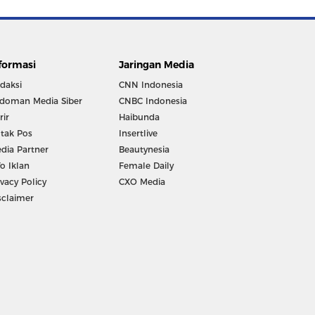
formasi
Jaringan Media
daksi
CNN Indonesia
doman Media Siber
CNBC Indonesia
rir
Haibunda
tak Pos
Insertlive
dia Partner
Beautynesia
fo Iklan
Female Daily
ivacy Policy
CXO Media
sclaimer