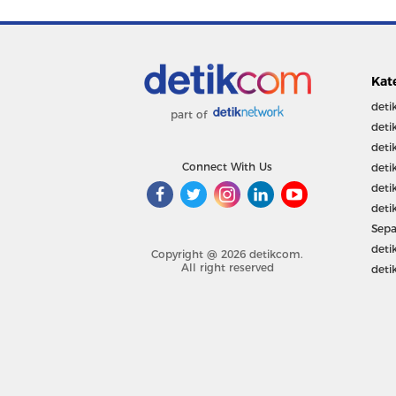
Kat
deti
part of
deti
deti
Connect With Us
deti
deti
deti
Sepa
deti
Copyright @ 2026 detikcom.
All right reserved
deti