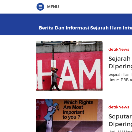
MENU
Berita Dan Informasi Sejarah Ham Inte
detikNews
Sejarah
Diperin
Sejarah Hari
Umum PBB men
detikNews
Seputar
Diperin