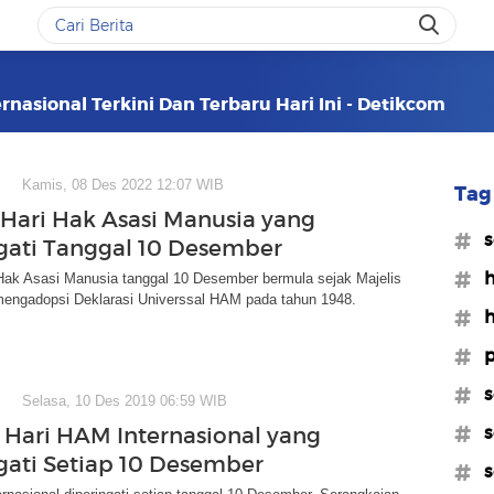
rnasional Terkini Dan Terbaru Hari Ini - Detikcom
Kamis, 08 Des 2022 12:07 WIB
Tag 
 Hari Hak Asasi Manusia yang
#s
gati Tanggal 10 Desember
#h
 Hak Asasi Manusia tanggal 10 Desember bermula sejak Majelis
gadopsi Deklarasi Universsal HAM pada tahun 1948.
#h
#p
#s
Selasa, 10 Des 2019 06:59 WIB
#s
 Hari HAM Internasional yang
gati Setiap 10 Desember
#s