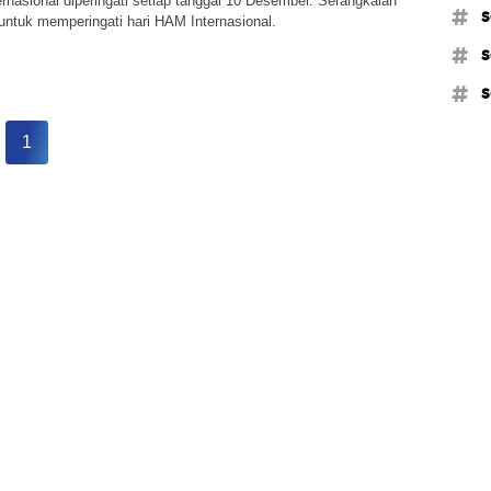
rnasional diperingati setiap tanggal 10 Desember. Serangkaian
#s
 untuk memperingati hari HAM Internasional.
#s
#s
1