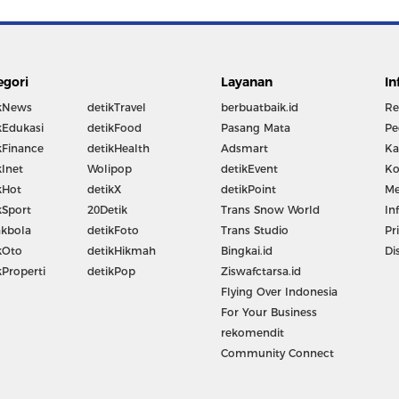
egori
Layanan
In
kNews
detikTravel
berbuatbaik.id
Re
kEdukasi
detikFood
Pasang Mata
Pe
kFinance
detikHealth
Adsmart
Ka
kInet
Wolipop
detikEvent
Ko
kHot
detikX
detikPoint
Me
kSport
20Detik
Trans Snow World
In
kbola
detikFoto
Trans Studio
Pr
kOto
detikHikmah
Bingkai.id
Di
kProperti
detikPop
Ziswafctarsa.id
Flying Over Indonesia
For Your Business
rekomendit
Community Connect