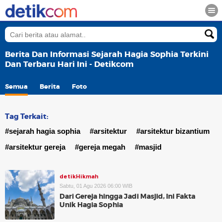
Berita Dan Informasi Sejarah Hagia Sophia Terkini
Dan Terbaru Hari Ini - Detikcom
Semua
Berita
Foto
Tag Terkait:
#sejarah hagia sophia
#arsitektur
#arsitektur bizantium
#arsitektur gereja
#gereja megah
#masjid
detikHikmah
Sabtu, 01 Agu 2026 06:00 WIB
Dari Gereja hingga Jadi Masjid, Ini Fakta
Unik Hagia Sophia