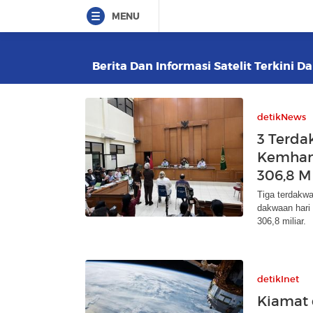
MENU
Berita Dan Informasi Satelit Terkini D
detikNews
3 Terda
Kemhan
306,8 M
Tiga terdakwa
dakwaan hari 
306,8 miliar.
detikInet
Kiamat 