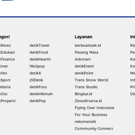
egori
Layanan
In
kNews
detikTravel
berbuatbaik.id
Re
kEdukasi
detikFood
Pasang Mata
Pe
kFinance
detikHealth
Adsmart
Ka
kInet
Wolipop
detikEvent
Ko
kHot
detikX
detikPoint
Me
kSport
20Detik
Trans Snow World
In
kbola
detikFoto
Trans Studio
Pr
kOto
detikHikmah
Bingkai.id
Di
kProperti
detikPop
Ziswafctarsa.id
Flying Over Indonesia
For Your Business
rekomendit
Community Connect