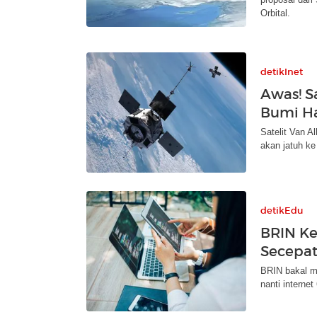
Orbital.
detikInet
Awas! S
Bumi Ha
Satelit Van A
akan jatuh ke
detikEdu
BRIN Ke
Secepat
BRIN bakal m
nanti interne