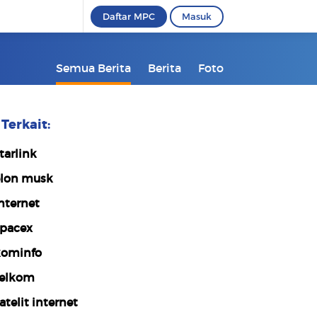
Daftar MPC
Masuk
Semua Berita
Berita
Foto
Terkait:
tarlink
lon musk
nternet
pacex
ominfo
elkom
atelit internet