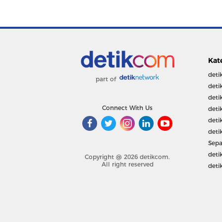
Kat
deti
part of
deti
deti
Connect With Us
deti
deti
deti
Sepa
deti
Copyright @ 2026 detikcom.
All right reserved
deti