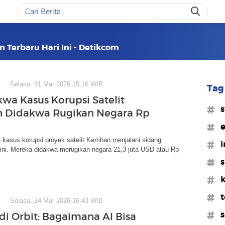
an Terbaru Hari Ini - Detikcom
Selasa, 31 Mar 2026 15:16 WIB
Tag 
kwa Kasus Korupsi Satelit
#s
 Didakwa Rugikan Negara Rp
#e
 kasus korupsi proyek satelit Kemhan menjalani sidang
#i
ini. Mereka didakwa merugikan negara 21,3 juta USD atau Rp
#s
#k
#t
Selasa, 24 Mar 2026 16:43 WIB
#s
di Orbit: Bagaimana AI Bisa