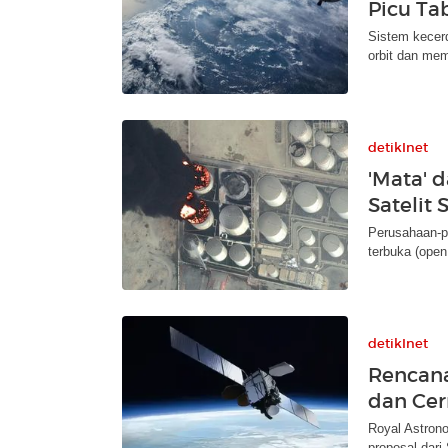
Picu Ta
Sistem kecerd
orbit dan mem
detikInet
'Mata' 
Satelit 
Perusahaan-p
terbuka (open
detikInet
Rencana
dan Ce
Royal Astron
proposal dari