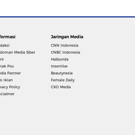
formasi
Jaringan Media
daksi
CNN Indonesia
doman Media Siber
CNBC Indonesia
rir
Haibunda
tak Pos
Insertlive
dia Partner
Beautynesia
fo Iklan
Female Daily
ivacy Policy
CXO Media
sclaimer