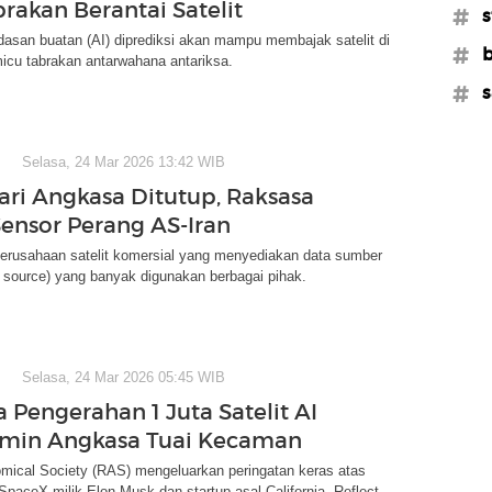
brakan Berantai Satelit
#s
asan buatan (AI) diprediksi akan mampu membajak satelit di
#b
icu tabrakan antarwahana antariksa.
#s
Selasa, 24 Mar 2026 13:42 WIB
dari Angkasa Ditutup, Raksasa
Sensor Perang AS-Iran
erusahaan satelit komersial yang menyediakan data sumber
 source) yang banyak digunakan berbagai pihak.
Selasa, 24 Mar 2026 05:45 WIB
 Pengerahan 1 Juta Satelit AI
rmin Angkasa Tuai Kecaman
omical Society (RAS) mengeluarkan peringatan keras atas
 SpaceX milik Elon Musk dan startup asal California, Reflect