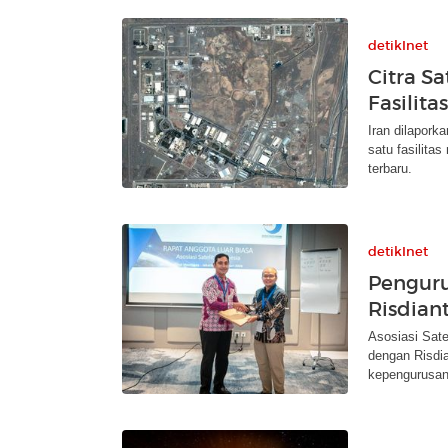
detikInet
Citra Sa
Fasilit
Iran dilapor
satu fasilitas
terbaru.
detikInet
Penguru
Risdian
Asosiasi Sat
dengan Risdi
kepengurusan