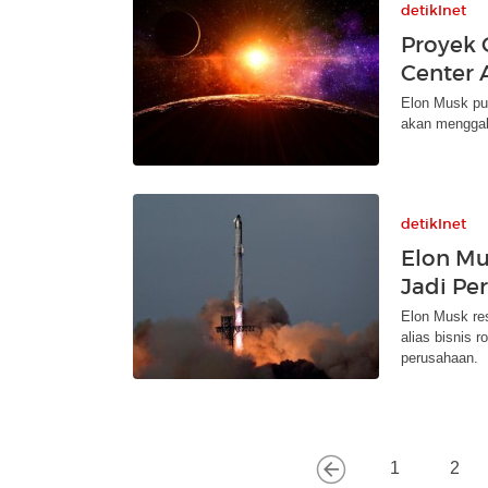
detikInet
Proyek 
Center 
Elon Musk pu
akan menggab
detikInet
Elon Mu
Jadi Pe
Elon Musk re
alias bisnis r
perusahaan.
1
2