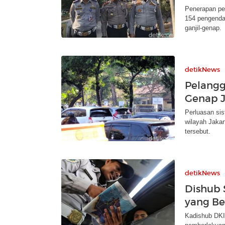
Penerapan per
154 pengendar
ganjil-genap.
detikNews
Pelangga
Genap J
Perluasan sis
wilayah Jakar
tersebut.
detikNews
Dishub 
yang Be
Kadishub DKI