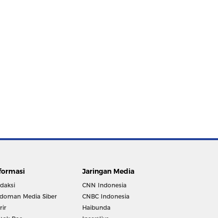
formasi
Jaringan Media
daksi
CNN Indonesia
doman Media Siber
CNBC Indonesia
rir
Haibunda