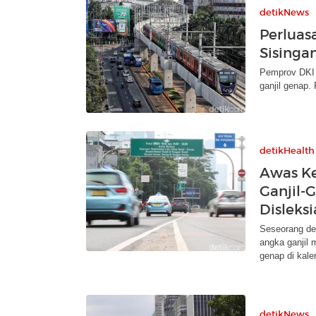
detikNews
Perluas
Sisinga
Pemprov DKI 
ganjil genap.
detikHealth
Awas Ke
Ganjil-
Disleksi
Seseorang de
angka ganjil
genap di kale
detikNews