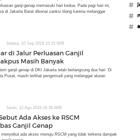
#j
luasan ganji-genap memasuki hari kedua. Pada pagi hari ini,
a di Jakarta Barat dikenai sanksi tilang karena melanggar
#r
#a
Selasa, 10 Sep 2019 10:33 WIB
r di Jalur Perluasan Ganjil
akpus Masih Banyak
tem ganjil genap di DKI Jakarta telah berlangsung dua hari. Di
ta Pusat, masih terlihat pengemudi yang melanggar aturan
Senin, 12 Agu 2019 16:38 WIB
Sebut Ada Akses ke RSCM
bas Ganjil Genap
 menyebut ada akses menuju RSCM yang tidak terkena dampak