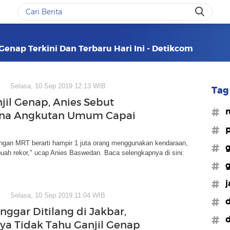
 Genap Terkini Dan Terbaru Hari Ini - Detikcom
Selasa, 10 Sep 2019 12:13 WIB
Tag 
jil Genap, Anies Sebut
#r
na Angkutan Umum Capai
#p
ngan MRT berarti hampir 1 juta orang menggunakan kendaraan,
#g
buah rekor," ucap Anies Baswedan. Baca selengkapnya di sini:
#g
#j
Selasa, 10 Sep 2019 11:04 WIB
#d
nggar Ditilang di Jakbar,
#d
ya Tidak Tahu Ganjil Genap