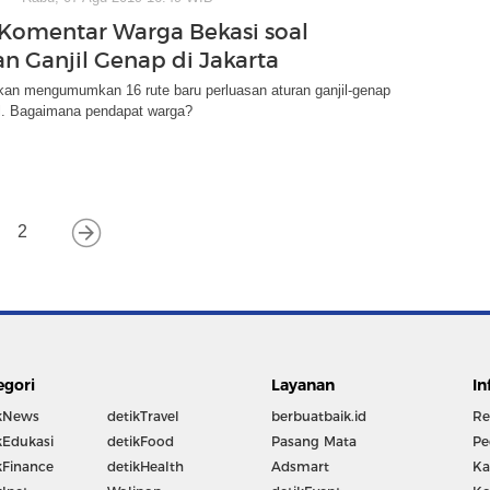
omentar Warga Bekasi soal
an Ganjil Genap di Jakarta
kan mengumumkan 16 rute baru perluasan aturan ganjil-genap
ol. Bagaimana pendapat warga?
2
egori
Layanan
In
kNews
detikTravel
berbuatbaik.id
Re
kEdukasi
detikFood
Pasang Mata
Pe
kFinance
detikHealth
Adsmart
Ka