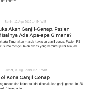
ganjil-genap.
Senin, 12 Agu 2019 14:54 WIB
uka Akan Ganjil-Genap, Pasien
isalnya Ada Apa-apa Gimana?
akarta Timur akan masuk kawasan ganjil-genap. Pasien RS
kusumo mengeluhkan akses yang berputar-putar bila jadi
Jumat, 09 Agu 2019 10:13 WIB
 Tol Kena Ganjil Genap
g masuk dan keluar tol kini diberlakukan ganjil-genap. Ini 28
perlu 'diwaspadai'