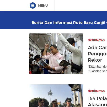
MENU
Berita Dan Informasi Rute Baru Ganjil
detikNews
Ada Gan
Penggu
Rekor
"Ditambah de
itu adalah se
detikNews
154 Pela
Alasann