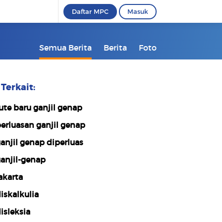
Daftar MPC
Masuk
Semua Berita
Berita
Foto
Terkait:
ute baru ganjil genap
erluasan ganjil genap
anjil genap diperluas
anjil-genap
akarta
iskalkulia
isleksia