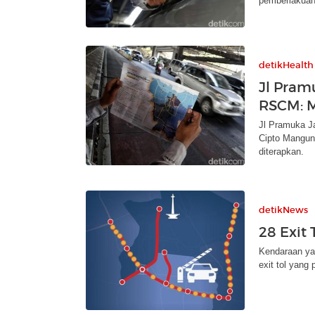
pemberlakuan 
detikHealth
Jl Pram
RSCM: M
Jl Pramuka J
Cipto Mangun
diterapkan.
detikNews
28 Exit
Kendaraan yan
exit tol yang 