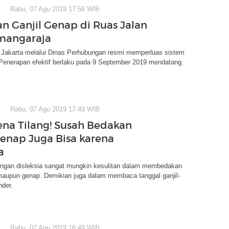
Rabu, 07 Agu 2019 17:56 WIB
an Ganjil Genap di Ruas Jalan
mangaraja
Jakarta melalui Dinas Perhubungan resmi memperluas sistem
 Penerapan efektif berlaku pada 9 September 2019 mendatang.
Rabu, 07 Agu 2019 17:49 WIB
na Tilang! Susah Bedakan
Genap Juga Bisa karena
a
ngan disleksia sangat mungkin kesulitan dalam membedakan
 maupun genap. Demikian juga dalam membaca tanggal ganjil-
nder.
Rabu, 07 Agu 2019 16:49 WIB