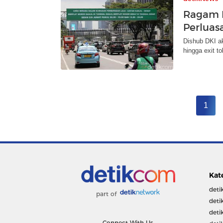
Ragam K
Perluas
Dishub DKI a
hingga exit t
1
Kat
deti
part of
deti
deti
Connect With Us