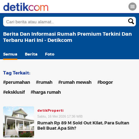
Berita Dan Informasi Rumah Premium Terkini Dan
Terbaru Hari Ini - Detikcom
Semua
Berita
Foto
Tag Terkait:
#perumahan
#rumah
#rumah mewah
#bogor
#eksklusif
#harga rumah
detikProperti
Sabtu, 16 Mei 2026 17:36 WIB
Rumah Rp 89 M Sold Out Kilat, Para Sultan
Beli Buat Apa Sih?