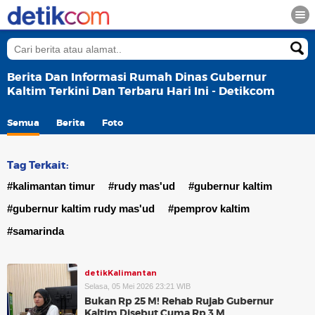
Berita Dan Informasi Rumah Dinas Gubernur
Kaltim Terkini Dan Terbaru Hari Ini - Detikcom
Semua
Berita
Foto
Tag Terkait:
#kalimantan timur
#rudy mas'ud
#gubernur kaltim
#gubernur kaltim rudy mas'ud
#pemprov kaltim
#samarinda
detikKalimantan
Selasa, 05 Mei 2026 23:21 WIB
Bukan Rp 25 M! Rehab Rujab Gubernur
Kaltim Disebut Cuma Rp 3 M