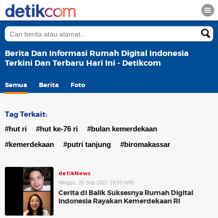
Berita Dan Informasi Rumah Digital Indonesia
Terkini Dan Terbaru Hari Ini - Detikcom
Semua
Berita
Foto
Tag Terkait:
#hut ri
#hut ke-76 ri
#bulan kemerdekaan
#kemerdekaan
#putri tanjung
#biromakassar
detikNews
Minggu, 26 Sep 2021 19:59 WIB
Cerita di Balik Suksesnya Rumah Digital
Indonesia Rayakan Kemerdekaan RI