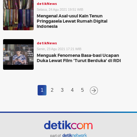
detikNews
Selasa, 24 Agu 2021 19:51 WIB
Mengenal Asal-usul Kain Tenun
Pringgasela Lewat Rumah Digital
Indonesia
detikNews
Senin, 23 Agu 2021 17:21 WIB
Menguak Fenomena Basa-basi Ucapan
Duka Lewat Film 'Turut Berduka' di RDI
1
2
3
4
5
part of