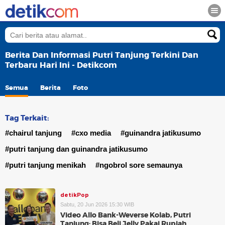
Berita Dan Informasi Putri Tanjung Terkini Dan
Terbaru Hari Ini - Detikcom
Semua
Berita
Foto
Tag Terkait:
#chairul tanjung
#cxo media
#guinandra jatikusumo
#putri tanjung dan guinandra jatikusumo
#putri tanjung menikah
#ngobrol sore semaunya
detikPop
Sabtu, 20 Jun 2026 15:30 WIB
Video Allo Bank-Weverse Kolab, Putri
Tanjung: Bisa Beli Jelly Pakai Rupiah