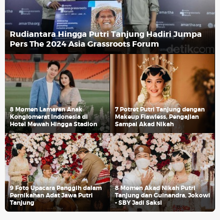
Rudiantara Hingga Putri Tanjung Hadiri Jumpa
Pers The 2024 Asia Grassroots Forum
8 Momen Lamaran Anak
7 Potret Putri Tanjung dengan
Konglomerat Indonesia di
Makeup Flawless, Pengajian
Hotel Mewah Hingga Stadion
Sampai Akad Nikah
9 Foto Upacara Panggih dalam
8 Momen Akad Nikah Putri
Pernikahan Adat Jawa Putri
Tanjung dan Guinandra, Jokowi
Tanjung
- SBY Jadi Saksi