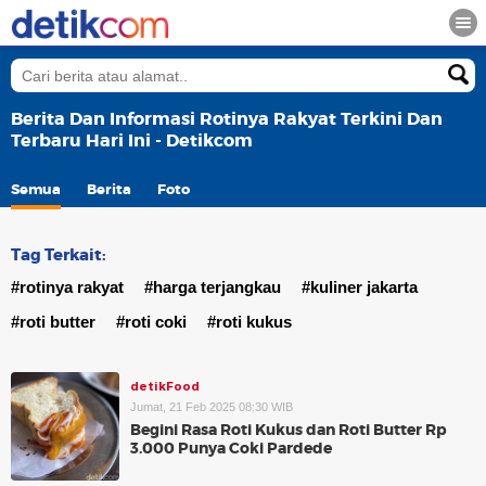
Berita Dan Informasi Rotinya Rakyat Terkini Dan
Terbaru Hari Ini - Detikcom
Semua
Berita
Foto
Tag Terkait:
#rotinya rakyat
#harga terjangkau
#kuliner jakarta
#roti butter
#roti coki
#roti kukus
detikFood
Jumat, 21 Feb 2025 08:30 WIB
Begini Rasa Roti Kukus dan Roti Butter Rp
3.000 Punya Coki Pardede