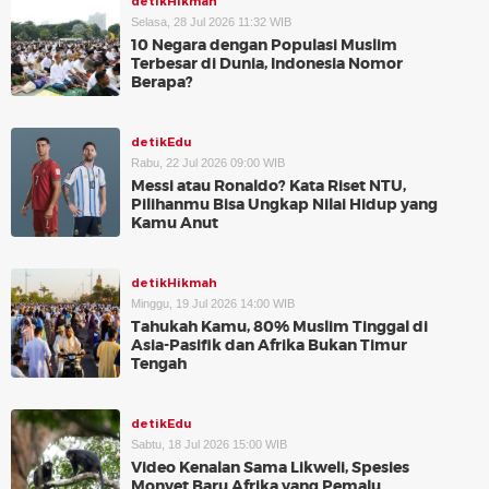
detikHikmah
Selasa, 28 Jul 2026 11:32 WIB
10 Negara dengan Populasi Muslim
Terbesar di Dunia, Indonesia Nomor
Berapa?
detikEdu
Rabu, 22 Jul 2026 09:00 WIB
Messi atau Ronaldo? Kata Riset NTU,
Pilihanmu Bisa Ungkap Nilai Hidup yang
Kamu Anut
detikHikmah
Minggu, 19 Jul 2026 14:00 WIB
Tahukah Kamu, 80% Muslim Tinggal di
Asia-Pasifik dan Afrika Bukan Timur
Tengah
detikEdu
Sabtu, 18 Jul 2026 15:00 WIB
Video Kenalan Sama Likweli, Spesies
Monyet Baru Afrika yang Pemalu