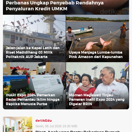
Perbanas Ungkap Penyebab Rendahnya
Penyaluran Kredit UMKM
Jalan-jalan ke Kapal Latih dan
Riset Madidihang 03 Milik
Upaya Menjaga Lumba-lumba
Politeknik AUP Jakarta
Pink Amazon dari Kepunahan
INARI Expo 2024 Pamerkan
Momen Megawati Tinjau
Radar Pemantau Iklim hingga
Pameran InaRI Expo 2024 yang
Replika Manusia Purba
Digelar BRIN
detikEdu
Senin, 06 Jul 2026 19:30 WIB