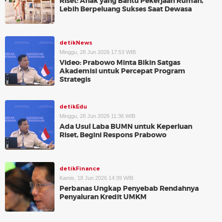
Riset: Anak yang Bantu Pekerjaan Rumah,
Lebih Berpeluang Sukses Saat Dewasa
detikNews
Minggu, 28 Jun 2026 17:53 WIB
Video: Prabowo Minta Bikin Satgas
Akademisi untuk Percepat Program
Strategis
detikEdu
Minggu, 28 Jun 2026 11:36 WIB
Ada Usul Laba BUMN untuk Keperluan
Riset, Begini Respons Prabowo
detikFinance
Kamis, 18 Jun 2026 14:39 WIB
Perbanas Ungkap Penyebab Rendahnya
Penyaluran Kredit UMKM