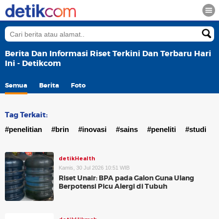
Berita Dan Informasi Riset Terkini Dan Terbaru Hari
Ini - Detikcom
Semua
Berita
Foto
Tag Terkait:
#penelitian
#brin
#inovasi
#sains
#peneliti
#studi
detikHealth
Kamis, 30 Jul 2026 10:51 WIB
Riset Unair: BPA pada Galon Guna Ulang
Berpotensi Picu Alergi di Tubuh