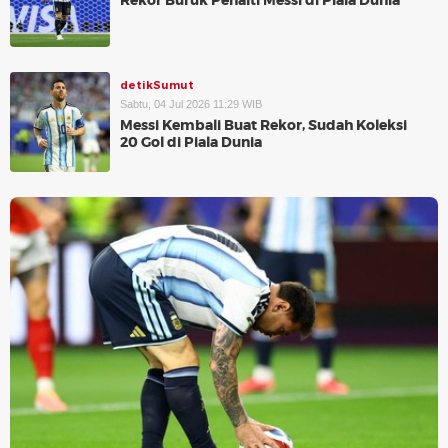
Rekor Buruk Penalti Messi di Piala Dunia
detikSumut
Sabtu, 04 Jul 2026 11:29 WIB
Messi Kembali Buat Rekor, Sudah Koleksi
20 Gol di Piala Dunia