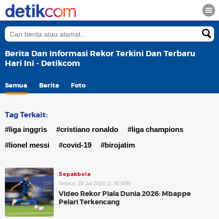
Berita Dan Informasi Rekor Terkini Dan Terbaru
Hari Ini - Detikcom
Semua
Berita
Foto
Tag Terkait:
#liga inggris
#cristiano ronaldo
#liga champions
#lionel messi
#covid-19
#birojatim
Sepakbola
Selasa, 28 Jul 2026 11:35 WIB
Video Rekor Piala Dunia 2026: Mbappe
Pelari Terkencang