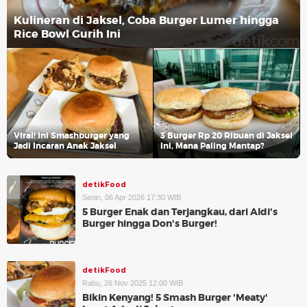
Kulineran di Jaksel, Coba Burger Lumer hingga
Rice Bowl Gurih Ini
Viral! Ini Smashburger yang
3 Burger Rp 20 Ribuan di Jaksel
Jadi Incaran Anak Jaksel
Ini, Mana Paling Mantap?
detikFood
Senin, 06 Apr 2026 17:30 WIB
5 Burger Enak dan Terjangkau, dari Aldi's
Burger hingga Don's Burger!
detikFood
Rabu, 26 Nov 2025 12:00 WIB
Bikin Kenyang! 5 Smash Burger 'Meaty'