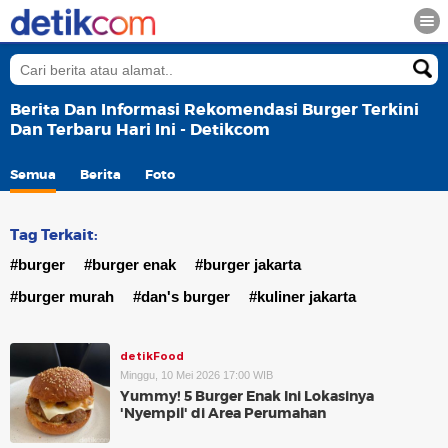
Berita Dan Informasi Rekomendasi Burger Terkini
Dan Terbaru Hari Ini - Detikcom
Semua
Berita
Foto
Tag Terkait:
#burger
#burger enak
#burger jakarta
#burger murah
#dan's burger
#kuliner jakarta
detikFood
Minggu, 10 Mei 2026 17:00 WIB
Yummy! 5 Burger Enak Ini Lokasinya
'Nyempil' di Area Perumahan