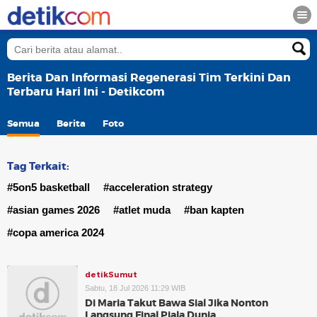
Berita Dan Informasi Regenerasi Tim Terkini Dan
Terbaru Hari Ini - Detikcom
Semua
Berita
Foto
Tag Terkait:
#5on5 basketball
#acceleration strategy
#asian games 2026
#atlet muda
#ban kapten
#copa america 2024
detikSumut
Sabtu, 18 Jul 2026 11:29 WIB
Di Maria Takut Bawa Sial Jika Nonton
Langsung Final Piala Dunia