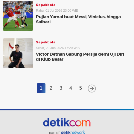
Sepakbola
Rabu, 01 Jul 2026 23:00 WIB
Pujian Yamal buat Messi, Vinicius, hingga
Saibari
Sepakbola
Senin, 29 Jun 2026 17:20 WIB
Victor Dethan Gabung Persija demi Uji Diri
di Klub Besar
1
2
3
4
5
part of