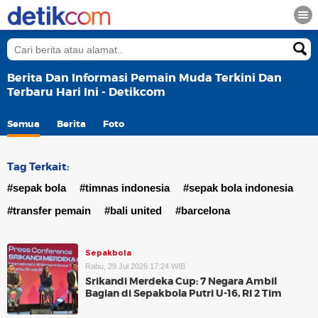
Berita Dan Informasi Pemain Muda Terkini Dan
Terbaru Hari Ini - Detikcom
Semua
Berita
Foto
Tag Terkait:
#sepak bola
#timnas indonesia
#sepak bola indonesia
#transfer pemain
#bali united
#barcelona
Sepakbola
Rabu, 29 Jul 2026 17:24 WIB
Srikandi Merdeka Cup: 7 Negara Ambil
Bagian di Sepakbola Putri U-16, RI 2 Tim