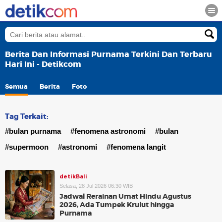
Berita Dan Informasi Purnama Terkini Dan Terbaru
Hari Ini - Detikcom
Semua
Berita
Foto
Tag Terkait:
#bulan purnama
#fenomena astronomi
#bulan
#supermoon
#astronomi
#fenomena langit
detikBali
Selasa, 28 Jul 2026 06:30 WIB
Jadwal Rerainan Umat Hindu Agustus
2026, Ada Tumpek Krulut hingga
Purnama