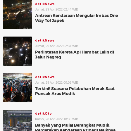
detikNews
Jumat, 29 Apr 2022 02:44 WIB
Antrean Kendaraan Mengular Imbas One
Way Tol Japek
detikNews
Jumat, 29 Apr 2022 02:34 WIB
Perlintasan Kereta Api Hambat Lalin di
Jalur Nagreg
detikNews
Jumat, 29 Apr 2022 00:02 WIB
Terkini! Suasana Pelabuhan Merak Saat
Puncak Arus Mudik
detikOto
Kamis, 28 Apr 2022 18:35 WIB
Banyak yang Mulai Berangkat Mudik,
Pergerakan Kendaraan Pribadi Naiknya