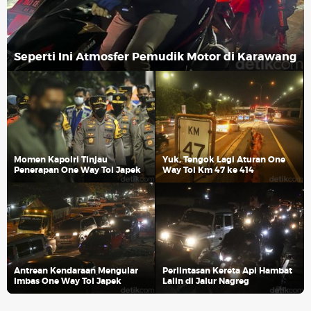
Seperti Ini Atmosfer Pemudik Motor di Karawang
Momen Kapolri Tinjau
Yuk, Tengok Lagi Aturan One
Penerapan One Way Tol Japek
Way Tol Km 47 ke 414
Antrean Kendaraan Mengular
Perlintasan Kereta Api Hambat
Imbas One Way Tol Japek
Lalin di Jalur Nagreg