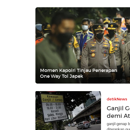
Momen Kapolri Tinjau Penerapan
One Way Tol Japek
detikNews
Ganjil 
demi At
ganjil-genap 
diterapkan gu