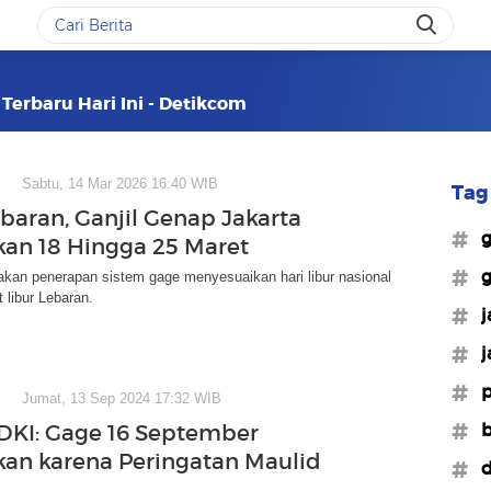
 Terbaru Hari Ini - Detikcom
Sabtu, 14 Mar 2026 16:40 WIB
Tag 
ebaran, Ganjil Genap Jakarta
#g
kan 18 Hingga 25 Maret
#g
kan penerapan sistem gage menyesuaikan hari libur nasional
 libur Lebaran.
#j
#j
#p
Jumat, 13 Sep 2024 17:32 WIB
#b
DKI: Gage 16 September
kan karena Peringatan Maulid
#d