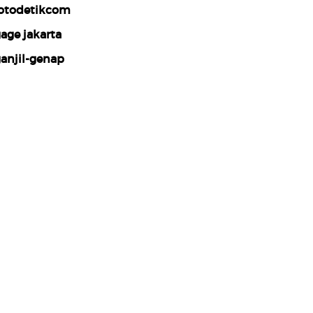
otodetikcom
age jakarta
anjil-genap