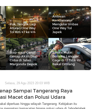
Antrean
Kendaraan
Yuk, Tengok Lagi
Mengular Imbas
Aturan One Way
One Way Tol
Tol Km 47 ke 414
Japek
Siap-siap, Ganjil
Sanksi Mulai
Genap Akan Diuji
Berlaku, Langgar
Coba di Jalan
Gage di 13 Titik Ini
Margonda Depok
Bakal Ditilang
Selasa, 29 Agu 2023 20:03 WIB
Genap Sampai Tangerang Raya
asi Macet dan Polusi Udara
bakal diperluas hingga wilayah Tangerang. Kebijakan itu
na mengatasi kemacetan hingga polusi udara di Jabodetabek.