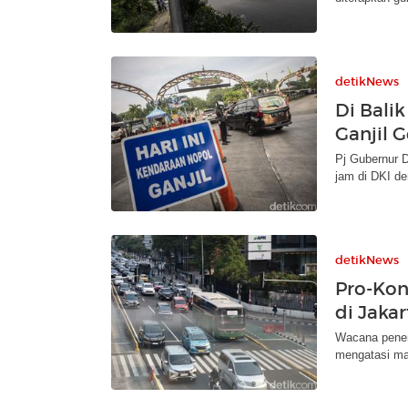
detikNews
Di Bali
Ganjil 
Pj Gubernur D
jam di DKI de
detikNews
Pro-Kon
di Jakar
Wacana penera
mengatasi ma