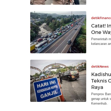
detikFinanc
Catat! 
One Way
Pemerintah m
kelancaran ar
detikNews
Kadishu
Teknis 
Raya
Pemprov Bante
genap untuk 
Kemenhub.