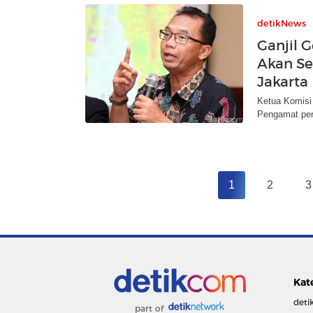
detikNews
Ganjil 
Akan Se
Jakarta
Ketua Komisi
Pengamat per
1
2
3
Kat
deti
part of