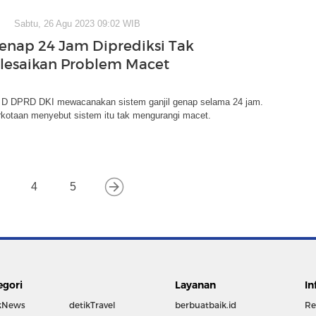
Sabtu, 26 Agu 2023 09:02 WIB
Genap 24 Jam Diprediksi Tak
lesaikan Problem Macet
 D DPRD DKI mewacanakan sistem ganjil genap selama 24 jam.
kotaan menyebut sistem itu tak mengurangi macet.
4
5
egori
Layanan
In
kNews
detikTravel
berbuatbaik.id
Re