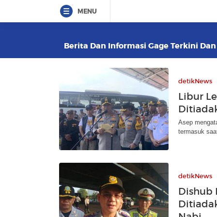
MENU
Berita Dan Informasi Gage Terkini Dan
detikNews
Libur L
Ditiada
Asep mengata
termasuk saat
detikNews
Dishub 
Ditiada
Nabi