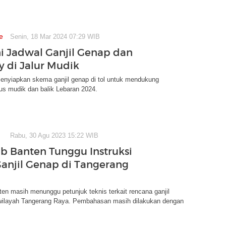
e
Senin, 18 Mar 2024 07:29 WIB
Ini Jadwal Ganjil Genap dan
 di Jalur Mudik
enyiapkan skema ganjil genap di tol untuk mendukung
us mudik dan balik Lebaran 2024.
Rabu, 30 Agu 2023 15:22 WIB
b Banten Tunggu Instruksi
Ganjil Genap di Tangerang
n masih menunggu petunjuk teknis terkait rencana ganjil
wilayah Tangerang Raya. Pembahasan masih dilakukan dengan