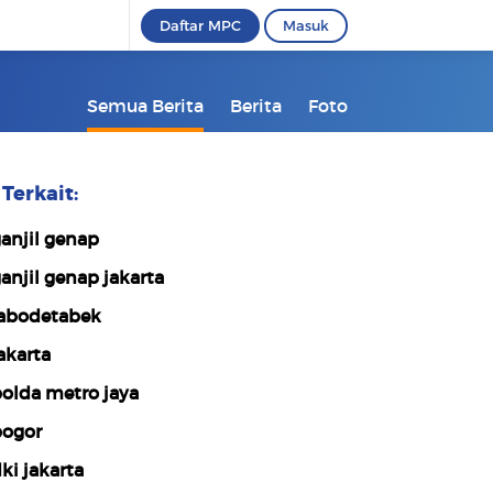
Daftar MPC
Masuk
Semua Berita
Berita
Foto
Terkait:
anjil genap
anjil genap jakarta
abodetabek
akarta
olda metro jaya
ogor
ki jakarta