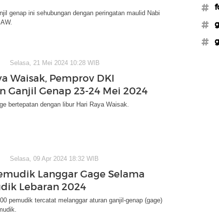
#f
jil genap ini sehubungan dengan peringatan maulid Nabi
SAW.
#g
#g
Selasa, 21 Mei 2024 10:28 WIB
ya Waisak, Pemprov DKI
n Ganjil Genap 23-24 Mei 2024
e bertepatan dengan libur Hari Raya Waisak.
Selasa, 09 Apr 2024 18:32 WIB
emudik Langgar Gage Selama
dik Lebaran 2024
0 pemudik tercatat melanggar aturan ganjil-genap (gage)
mudik.