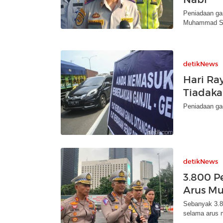
Peniadaan gan
Muhammad 
detikNews
Hari Ra
Tiadaka
Peniadaan gag
detikNews
3.800 P
Arus Mu
Sebanyak 3.80
selama arus 