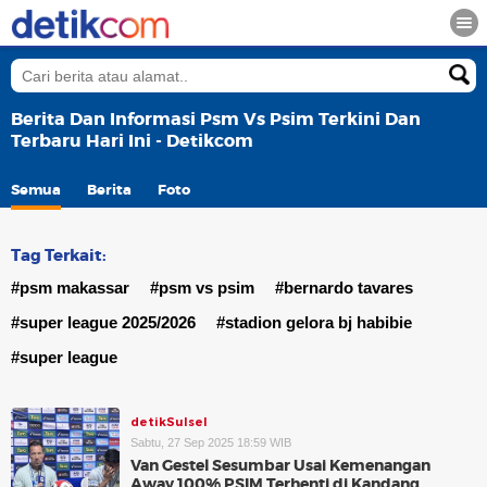
Berita Dan Informasi Psm Vs Psim Terkini Dan
Terbaru Hari Ini - Detikcom
Semua
Berita
Foto
Tag Terkait:
#psm makassar
#psm vs psim
#bernardo tavares
#super league 2025/2026
#stadion gelora bj habibie
#super league
detikSulsel
Sabtu, 27 Sep 2025 18:59 WIB
Van Gestel Sesumbar Usai Kemenangan
Away 100% PSIM Terhenti di Kandang