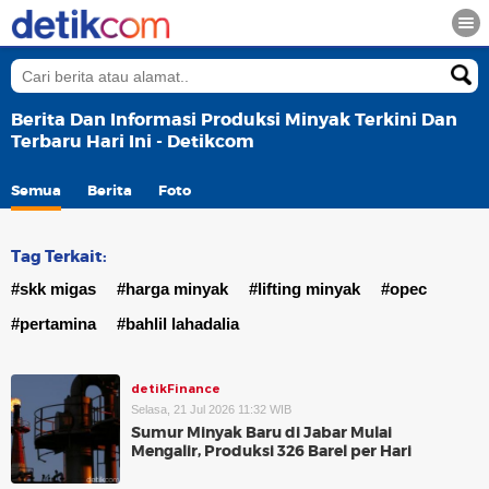
Berita Dan Informasi Produksi Minyak Terkini Dan
Terbaru Hari Ini - Detikcom
Semua
Berita
Foto
Tag Terkait:
#skk migas
#harga minyak
#lifting minyak
#opec
#pertamina
#bahlil lahadalia
detikFinance
Selasa, 21 Jul 2026 11:32 WIB
Sumur Minyak Baru di Jabar Mulai
Mengalir, Produksi 326 Barel per Hari