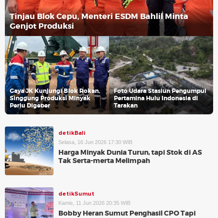
Tinjau Blok Cepu, Menteri ESDM Bahlil Minta
Genjot Produksi
Gaya JK Kunjungi Blok Rokan,
Foto Udara Stasiun Pengumpul
Singgung Produksi Minyak
Pertamina Hulu Indonesia di
Perlu Digeber
Tarakan
detikBali
Selasa, 16 Jun 2026 17:30 WIB
Harga Minyak Dunia Turun, tapi Stok di AS
Tak Serta-merta Melimpah
detikSumut
Kamis, 11 Jun 2026 20:35 WIB
Bobby Heran Sumut Penghasil CPO Tapi