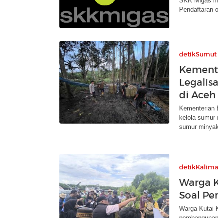
SKK Migas mem
Pendaftaran o
detikSumut
Kement
Legalis
di Aceh
Kementerian
kelola sumur 
sumur minyak
detikKalim
Warga 
Soal P
Warga Kutai 
pembangunan 