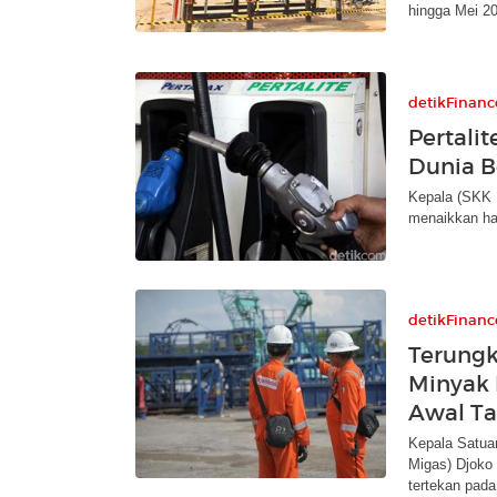
hingga Mei 2
detikFinanc
Pertali
Dunia B
Kepala (SKK 
menaikkan har
detikFinanc
Terungk
Minyak 
Awal T
Kepala Satua
Migas) Djoko
tertekan pada