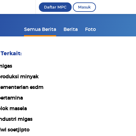
Daftar MPC
Masuk
Semua Berita
Berita
Foto
Terkait:
igas
roduksi minyak
ementerian esdm
ertamina
lok masela
ndustri migas
wi soetjipto