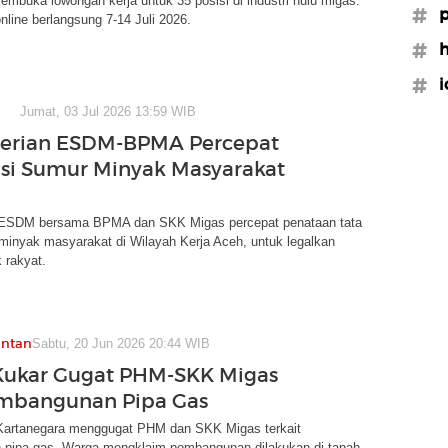
buka lowongan kerja untuk 35 posisi di industri hulu migas.
#p
nline berlangsung 7-14 Juli 2026.
#h
#i
Jumat, 03 Jul 2026 13:59 WIB
erian ESDM-BPMA Percepat
asi Sumur Minyak Masyarakat
 ESDM bersama BPMA dan SKK Migas percepat penataan tata
minyak masyarakat di Wilayah Kerja Aceh, untuk legalkan
 rakyat.
antan
Sabtu, 20 Jun 2026 20:44 WIB
Kukar Gugat PHM-SKK Migas
embangunan Pipa Gas
Kartanegara menggugat PHM dan SKK Migas terkait
pipa gas. Warga mengklaim pembangunan dilakukan di tanah