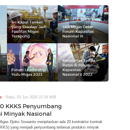
Ini Kapal Tanker
yang 'Disulap' Jadi
SKK Migas Gelar
Fasilitas Migas
Forum Kapasitas
Terapung
Nasional III
Kreativitas Tanpa
Batas di Forum
Forum Leadership
Kapasitas
Hulu Migas 2023
Nasional II 2022
e
Rabu, 03 Jun 2026 22:28 WIB
 20 KKKS Penyumbang
i Minyak Nasional
igas Djoko Siswanto menjelaskan ada 20 kontraktor kontrak
KKKS) yang menjadi penyumbang terbesar produksi minyak