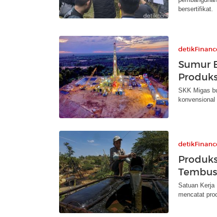
bersertifikat.
detikFinanc
Sumur B
Produks
SKK Migas bu
konvensional 
detikFinanc
Produks
Tembus 
Satuan Kerja
mencatat pro