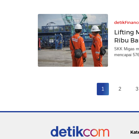
detikFinanc
Lifting
Ribu Ba
SKK Migas men
mencapai 576 
1
2
3
Kat