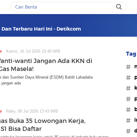
 Dan Terbaru Hari Ini - Detikcom
e
Kamis, 16 Jul 2026 15:40 WIB
Tag 
Wanti-wanti Jangan Ada KKN di
#m
Gas Masela!
#p
gi dan Sumber Daya Mineral (ESDM) Bahlil Lahadalia
 jangan ada
#k
#p
#b
e
Rabu, 08 Jul 2026 13:43 WIB
#i
as Buka 35 Lowongan Kerja,
S1 Bisa Daftar
#d