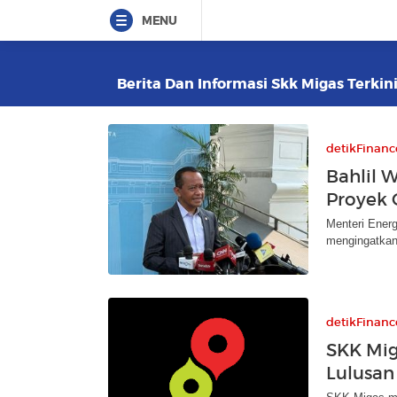
MENU
Berita Dan Informasi Skk Migas Terkini
detikFinanc
Bahlil 
Proyek 
Menteri Ener
mengingatkan
detikFinanc
SKK Mig
Lulusan 