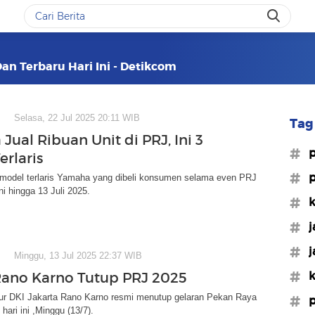
Dan Terbaru Hari Ini - Detikcom
Selasa, 22 Jul 2025 20:11 WIB
Tag 
ual Ribuan Unit di PRJ, Ini 3
#p
erlaris
#p
a model terlaris Yamaha yang dibeli konsumen selama even PRJ
ni hingga 13 Juli 2025.
#k
#j
#j
Minggu, 13 Jul 2025 22:37 WIB
#k
Rano Karno Tutup PRJ 2025
ur DKI Jakarta Rano Karno resmi menutup gelaran Pekan Raya
#p
hari ini ,Minggu (13/7).