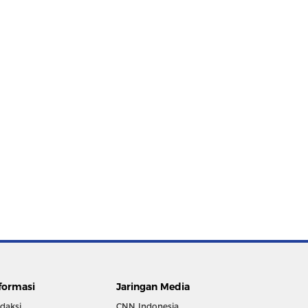
formasi
Jaringan Media
daksi
CNN Indonesia