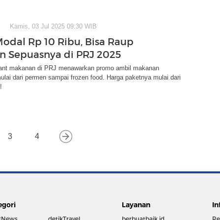
Kamis, 03 Jul 2025 09:30 WIB
Modal Rp 10 Ribu, Bisa Raup
 Sepuasnya di PRJ 2025
ant makanan di PRJ menawarkan promo ambil makanan
lai dari permen sampai frozen food. Harga paketnya mulai dari
!
3
4
egori
Layanan
In
kNews
detikTravel
berbuatbaik.id
Re