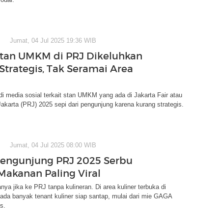
Jumat, 04 Jul 2025 19:36 WIB
Stan UMKM di PRJ Dikeluhkan
Strategis, Tak Seramai Area
di media sosial terkait stan UMKM yang ada di Jakarta Fair atau
karta (PRJ) 2025 sepi dari pengunjung karena kurang strategis.
Jumat, 04 Jul 2025 08:00 WIB
Pengunjung PRJ 2025 Serbu
Makanan Paling Viral
anya jika ke PRJ tanpa kulineran. Di area kuliner terbuka di
da banyak tenant kuliner siap santap, mulai dari mie GAGA
s.