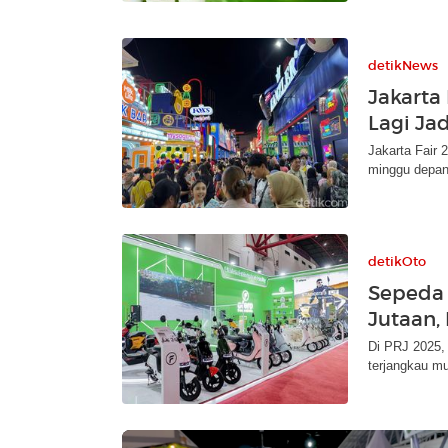
detikNews
Jakarta
Lagi Ja
Jakarta Fair
minggu depan.
detikOto
Sepeda 
Jutaan, 
Di PRJ 2025,
terjangkau mul