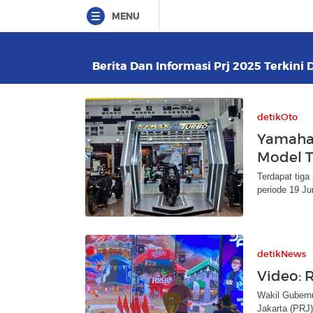
MENU
Berita Dan Informasi Prj 2025 Terkini 
detikOto
Yamaha J
Model T
Terdapat tig
periode 19 Ju
detikNews
Video: 
Wakil Gubern
Jakarta (PRJ) 