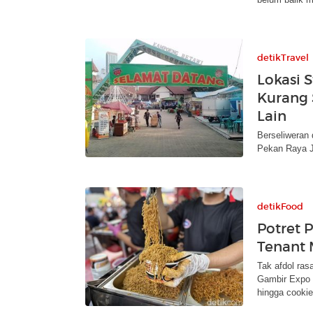
detikTravel
Lokasi 
Kurang 
Lain
Berseliweran 
Pekan Raya Ja
detikFood
Potret 
Tenant 
Tak afdol ras
Gambir Expo a
hingga cookie