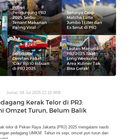
Potret
Pengunjung PRJ
Serunya Cicip
2025 Serbu
Matcha Latte
Tenant Makanan
Jumbo 1 Liter dan
Paling Viral
Es Serut di PRJ
Lautan Manusia di
Serbu Bos!
PRJ 2025 Saat
Deretan Paket
Long Weekend,
'Ciki' Rp 10 Ribuan
Area Kuliner Tak
di PRJ 2025
Bisa Gerak!
Jumat, 04 Jul 2025 22:10 WIB
dagang Kerak Telor di PRJ:
ni Omzet Turun, Belum Balik
ak telor di Pekan Raya Jakarta (PRJ) 2025 mengalami nasib
ngan pedagang UMKM. Tahun ini sepi, omzet pun turun dan
odal.