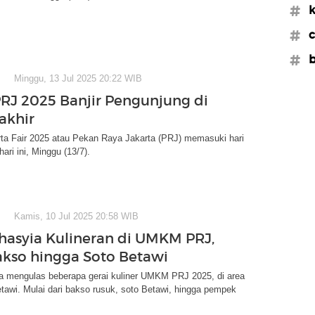
#k
#c
#b
Minggu, 13 Jul 2025 20:22 WIB
PRJ 2025 Banjir Pengunjung di
akhir
rta Fair 2025 atau Pekan Raya Jakarta (PRJ) memasuki hari
hari ini, Minggu (13/7).
Kamis, 10 Jul 2025 20:58 WIB
thasyia Kulineran di UMKM PRJ,
akso hingga Soto Betawi
ia mengulas beberapa gerai kuliner UMKM PRJ 2025, di area
awi. Mulai dari bakso rusuk, soto Betawi, hingga pempek