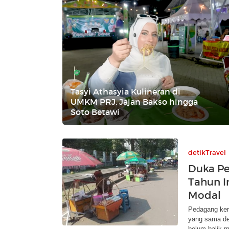
Tasyi Athasyia Kulineran di
UMKM PRJ, Jajan Bakso hingga
Soto Betawi
detikTravel
Duka Pe
Tahun I
Modal
Pedagang ker
yang sama de
belum balik m