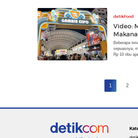
detikFood
Video: 
Makanan
Beberapa ten
sepuasnya, mu
Rp 10 ribu aja
1
2
Kat
deti