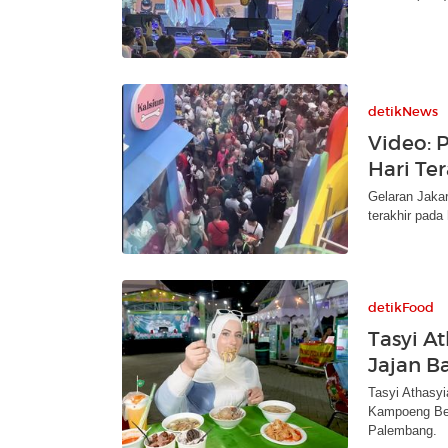
detikNews
Video: 
Hari Ter
Gelaran Jaka
terakhir pada 
detikFood
Tasyi A
Jajan B
Tasyi Athasy
Kampoeng Bet
Palembang.