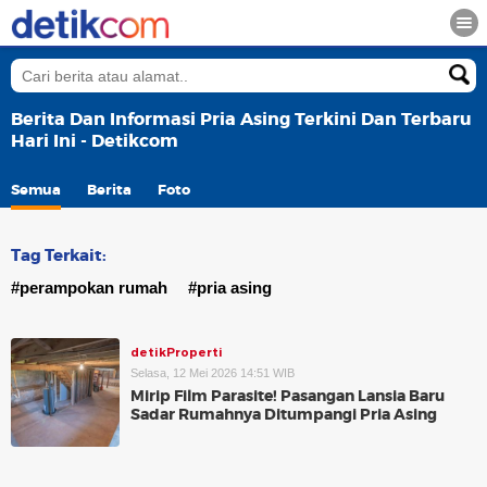
Berita Dan Informasi Pria Asing Terkini Dan Terbaru
Hari Ini - Detikcom
Semua
Berita
Foto
Tag Terkait:
#perampokan rumah
#pria asing
detikProperti
Selasa, 12 Mei 2026 14:51 WIB
Mirip Film Parasite! Pasangan Lansia Baru
Sadar Rumahnya Ditumpangi Pria Asing