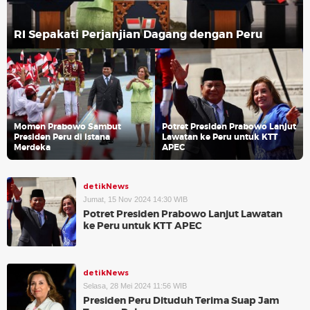
RI Sepakati Perjanjian Dagang dengan Peru
Momen Prabowo Sambut
Potret Presiden Prabowo Lanjut
Presiden Peru di Istana
Lawatan ke Peru untuk KTT
Merdeka
APEC
detikNews
Jumat, 15 Nov 2024 14:30 WIB
Potret Presiden Prabowo Lanjut Lawatan
ke Peru untuk KTT APEC
detikNews
Selasa, 28 Mei 2024 11:56 WIB
Presiden Peru Dituduh Terima Suap Jam