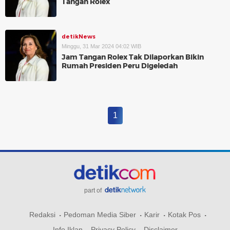
Tangan Rolex
detikNews
Minggu, 31 Mar 2024 04:02 WIB
Jam Tangan Rolex Tak Dilaporkan Bikin
Rumah Presiden Peru Digeledah
1
part of
Redaksi
Pedoman Media Siber
Karir
Kotak Pos
Info Iklan
Privacy Policy
Disclaimer