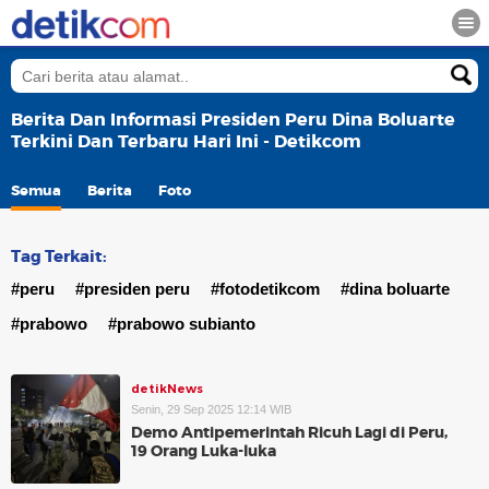
Berita Dan Informasi Presiden Peru Dina Boluarte
Terkini Dan Terbaru Hari Ini - Detikcom
Semua
Berita
Foto
Tag Terkait:
#peru
#presiden peru
#fotodetikcom
#dina boluarte
#prabowo
#prabowo subianto
detikNews
Senin, 29 Sep 2025 12:14 WIB
Demo Antipemerintah Ricuh Lagi di Peru,
19 Orang Luka-luka