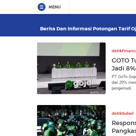
MENU
Berita Dan Informasi Potongan Tarif Oj
detikFinanc
GOTO Tu
Jadi 8%,
PT GoTo Goje
dari 20% men
pengemudi.
detikSulsel
Respons
Pangkas