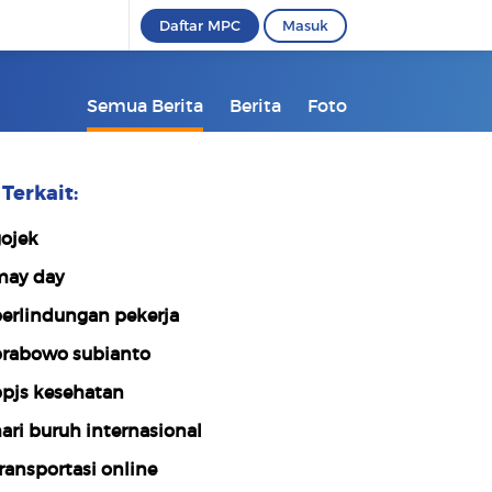
Daftar MPC
Masuk
Semua Berita
Berita
Foto
Terkait:
ojek
ay day
erlindungan pekerja
rabowo subianto
pjs kesehatan
ari buruh internasional
ransportasi online