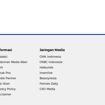
formasi
Jaringan Media
daksi
CNN Indonesia
doman Media Siber
CNBC Indonesia
rir
Haibunda
tak Pos
Insertlive
dia Partner
Beautynesia
fo Iklan
Female Daily
ivacy Policy
CXO Media
sclaimer