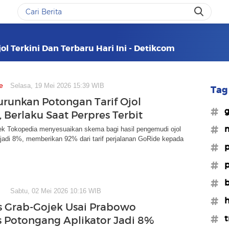
ol Terkini Dan Terbaru Hari Ini - Detikcom
e
Selasa, 19 Mei 2026 15:39 WIB
Tag 
runkan Potongan Tarif Ojol
#g
 Berlaku Saat Perpres Terbit
#m
k Tokopedia menyesuaikan skema bagi hasil pengemudi ojol
jadi 8%, memberikan 92% dari tarif perjalanan GoRide kepada
#p
#p
#b
Sabtu, 02 Mei 2026 10:16 WIB
#h
 Grab-Gojek Usai Prabowo
#t
 Potongang Aplikator Jadi 8%