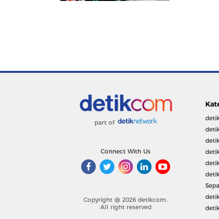
Kat
deti
part of
deti
deti
Connect With Us
deti
deti
deti
Sepa
deti
Copyright @ 2026 detikcom.
All right reserved
deti