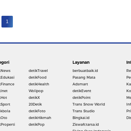
1
egori
Layanan
In
kNews
detikTravel
berbuatbaik.id
Re
kEdukasi
detikFood
Pasang Mata
Pe
kFinance
detikHealth
Adsmart
Ka
kInet
Wolipop
detikEvent
Ko
kHot
detikX
detikPoint
Me
kSport
20Detik
Trans Snow World
In
kbola
detikFoto
Trans Studio
Pr
kOto
detikHikmah
Bingkai.id
Di
kProperti
detikPop
Ziswafctarsa.id