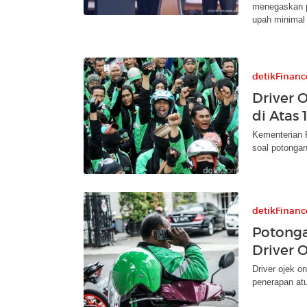
menegaskan p
upah minimal
detikFinanc
Driver 
di Atas
Kementerian P
soal potongan
detikFinanc
Potonga
Driver O
Driver ojek o
penerapan atur