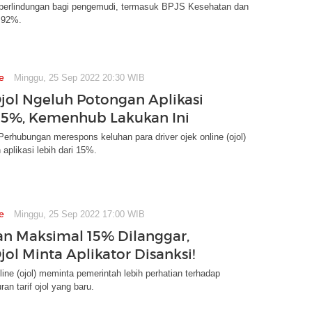
erlindungan bagi pengemudi, termasuk BPJS Kesehatan dan
 92%.
e
Minggu, 25 Sep 2022 20:30 WIB
Ojol Ngeluh Potongan Aplikasi
 15%, Kemenhub Lakukan Ini
erhubungan merespons keluhan para driver ojek online (ojol)
 aplikasi lebih dari 15%.
e
Minggu, 25 Sep 2022 17:00 WIB
n Maksimal 15% Dilanggar,
jol Minta Aplikator Disanksi!
nline (ojol) meminta pemerintah lebih perhatian terhadap
an tarif ojol yang baru.