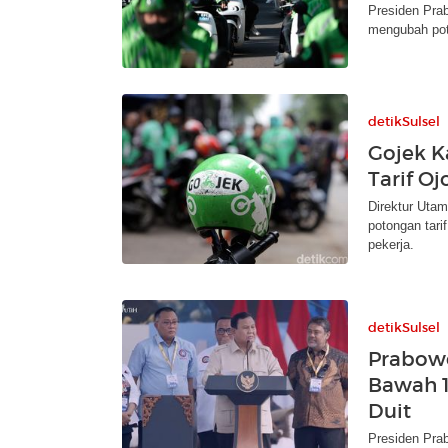
Presiden Pra
mengubah poto
detikSulsel
Gojek K
Tarif O
Direktur Uta
potongan tari
pekerja.
detikSulsel
Prabowo
Bawah 1
Duit
Presiden Prab