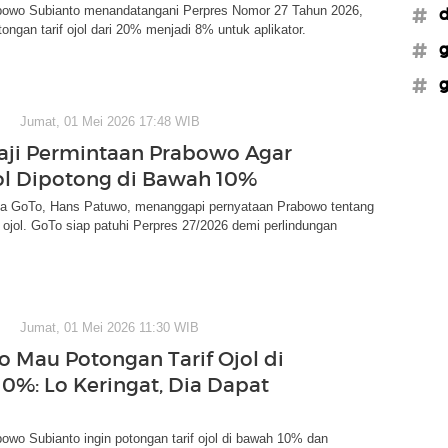
bowo Subianto menandatangani Perpres Nomor 27 Tahun 2026,
#d
ngan tarif ojol dari 20% menjadi 8% untuk aplikator.
#g
#g
Jumat, 01 Mei 2026 17:48 WIB
aji Permintaan Prabowo Agar
jol Dipotong di Bawah 10%
ma GoTo, Hans Patuwo, menanggapi pernyataan Prabowo tentang
f ojol. GoTo siap patuhi Perpres 27/2026 demi perlindungan
Jumat, 01 Mei 2026 11:30 WIB
 Mau Potongan Tarif Ojol di
0%: Lo Keringat, Dia Dapat
owo Subianto ingin potongan tarif ojol di bawah 10% dan