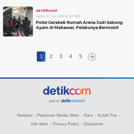
detikSulsel
Sabtu, 20 Jun 2026 10:16 WIB
Polisi Gerebek Rumah Arena Judi Sabung
Ayam di Makassar, Pelakunya Bermobil
1
2
3
4
5
part of
Redaksi
Pedoman Media Siber
Karir
Kotak Pos
Info Iklan
Privacy Policy
Disclaimer