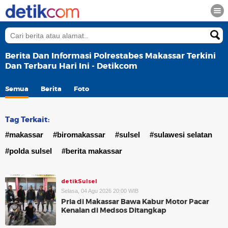
Berita Dan Informasi Polrestabes Makassar Terkini
Dan Terbaru Hari Ini - Detikcom
Semua
Berita
Foto
Tag Terkait:
#makassar
#biromakassar
#sulsel
#sulawesi selatan
#polda sulsel
#berita makassar
detikSulsel
Selasa, 04 Agu 2026 20:00 WIB
Pria di Makassar Bawa Kabur Motor Pacar
Kenalan di Medsos Ditangkap