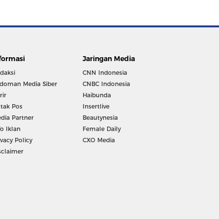
formasi
Jaringan Media
daksi
CNN Indonesia
doman Media Siber
CNBC Indonesia
rir
Haibunda
tak Pos
Insertlive
dia Partner
Beautynesia
fo Iklan
Female Daily
ivacy Policy
CXO Media
sclaimer