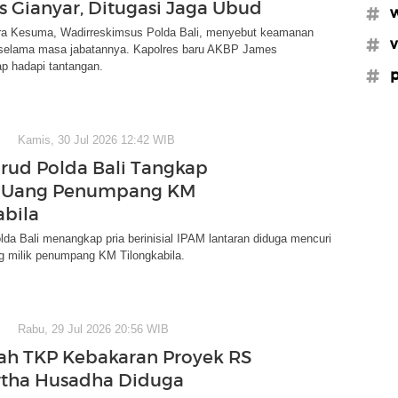
s Gianyar, Ditugasi Jaga Ubud
#w
 Kesuma, Wadirreskimsus Polda Bali, menyebut keamanan
#v
 selama masa jabatannya. Kapolres baru AKBP James
p hadapi tantangan.
#p
Kamis, 30 Jul 2026 12:42 WIB
irud Polda Bali Tangkap
i Uang Penumpang KM
abila
olda Bali menangkap pria berinisial IPAM lantaran diduga mencuri
ng milik penumpang KM Tilongkabila.
Rabu, 29 Jul 2026 20:56 WIB
lah TKP Kebakaran Proyek RS
rtha Husadha Diduga