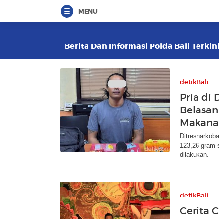
MENU
Berita Dan Informasi Polda Bali Terkin
detikBali
Pria di
Belasan
Makana
Ditresnarkob
123,26 gram 
dilakukan.
detikBali
Cerita 