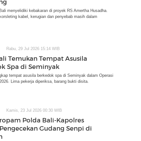
ing
Bali menyelidiki kebakaran di proyek RS Amertha Husadha.
korsleting kabel, kerugian dan penyebab masih dalam
Rabu, 29 Jul 2026 15:14 WIB
ali Temukan Tempat Asusila
k Spa di Seminyak
ngkap tempat asusila berkedok spa di Seminyak dalam Operasi
026. Lima pekerja diperiksa, barang bukti disita.
Kamis, 23 Jul 2026 00:30 WIB
ropam Polda Bali-Kapolres
Pengecekan Gudang Senpi di
n