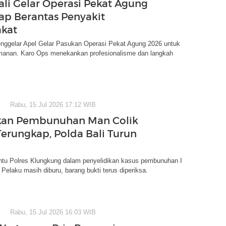
ali Gelar Operasi Pekat Agung
iap Berantas Penyakit
kat
enggelar Apel Gelar Pasukan Operasi Pekat Agung 2026 untuk
anan. Karo Ops menekankan profesionalisme dan langkah
Rabu, 15 Jul 2026 17:12 WIB
kan Pembunuhan Man Colik
erungkap, Polda Bali Turun
antu Polres Klungkung dalam penyelidikan kasus pembunuhan I
Pelaku masih diburu, barang bukti terus diperiksa.
Rabu, 15 Jul 2026 16:03 WIB