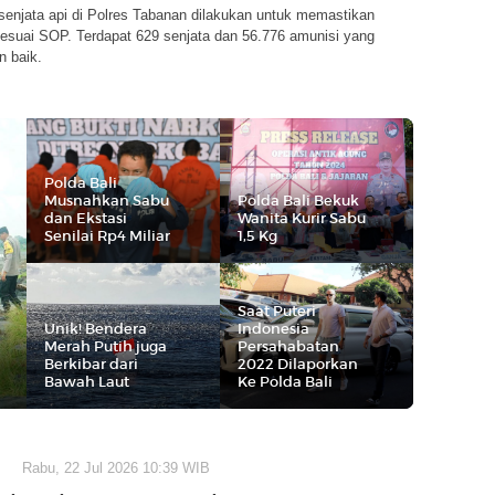
enjata api di Polres Tabanan dilakukan untuk memastikan
sesuai SOP. Terdapat 629 senjata dan 56.776 amunisi yang
n baik.
Polda Bali
Musnahkan Sabu
Polda Bali Bekuk
dan Ekstasi
Wanita Kurir Sabu
Senilai Rp4 Miliar
1,5 Kg
Saat Puteri
Unik! Bendera
Indonesia
Merah Putih juga
Persahabatan
Berkibar dari
2022 Dilaporkan
Bawah Laut
Ke Polda Bali
Rabu, 22 Jul 2026 10:39 WIB