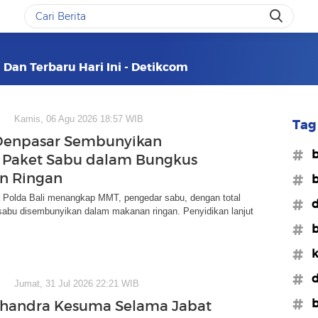
i Dan Terbaru Hari Ini - Detikcom
Kamis, 06 Agu 2026 18:57 WIB
Tag 
 Denpasar Sembunyikan
#b
 Paket Sabu dalam Bungkus
n Ringan
#b
a Polda Bali menangkap MMT, pengedar sabu, dengan total
#d
sabu disembunyikan dalam makanan ringan. Penyidikan lanjut
#b
#k
#d
Jumat, 31 Jul 2026 22:21 WIB
#
Chandra Kesuma Selama Jabat