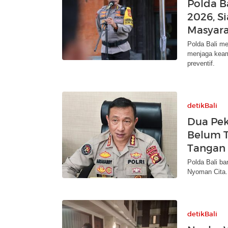
Polda B
2026, S
Masyara
Polda Bali m
menjaga keam
preventif.
detikBali
Dua Pe
Belum T
Tangan
Polda Bali b
Nyoman Cita. 
detikBali