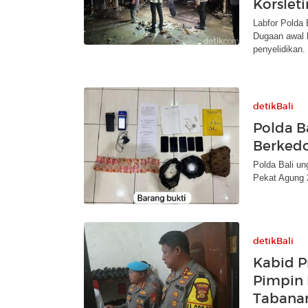
Korslet
Labfor Polda 
Dugaan awal 
penyelidikan.
detikBali
Polda B
Berkedo
Polda Bali u
Pekat Agung 2
detikBali
Kabid P
Pimpin 
Tabana