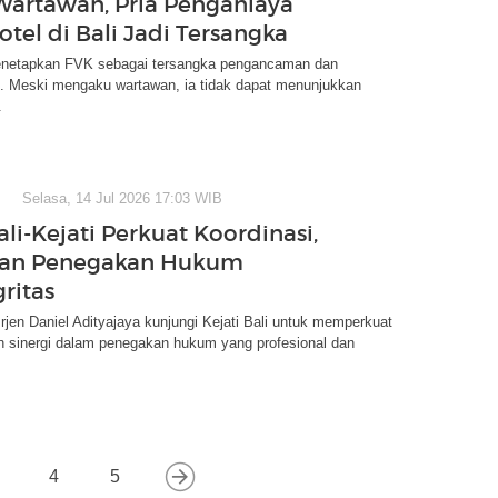
artawan, Pria Penganiaya
tel di Bali Jadi Tersangka
enetapkan FVK sebagai tersangka pengancaman dan
. Meski mengaku wartawan, ia tidak dapat menunjukkan
.
Selasa, 14 Jul 2026 17:03 WIB
li-Kejati Perkuat Koordinasi,
an Penegakan Hukum
ritas
Irjen Daniel Adityajaya kunjungi Kejati Bali untuk memperkuat
n sinergi dalam penegakan hukum yang profesional dan
4
5