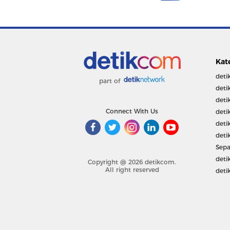
Kat
deti
part of
deti
deti
Connect With Us
deti
deti
deti
Sepa
deti
Copyright @ 2026 detikcom.
All right reserved
deti