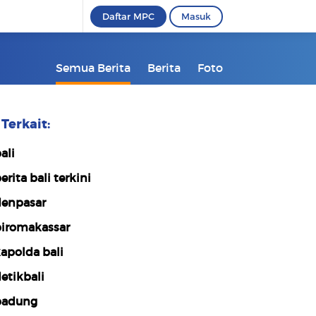
Daftar MPC
Masuk
Semua Berita
Berita
Foto
Terkait:
ali
erita bali terkini
enpasar
iromakassar
apolda bali
etikbali
badung