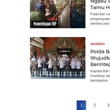
Ngaku W
Tamu Ho
Polda Bali m
penganiayaan
identitas pers
detikBali
Polda Ba
Wujudk
Berinteg
Kapolda Bali 
koordinasi da
berintegritas.
1
2
3