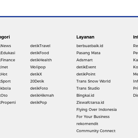
egori
Layanan
In
kNews
detikTravel
berbuatbaik.id
Re
kEdukasi
detikFood
Pasang Mata
Pe
kFinance
detikHealth
Adsmart
Ka
kInet
Wolipop
detikEvent
Ko
kHot
detikX
detikPoint
Me
kSport
20Detik
Trans Snow World
In
kbola
detikFoto
Trans Studio
Pr
kOto
detikHikmah
Bingkai.id
Di
kProperti
detikPop
Ziswafctarsa.id
Flying Over Indonesia
For Your Business
rekomendit
Community Connect