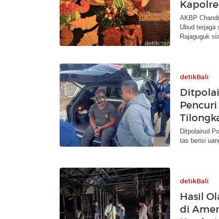
Kapolre
AKBP Chandra
Ubud terjaga
Rajaguguk sia
detikBali
Ditpola
Pencur
Tilongk
Ditpolairud P
tas berisi ua
detikBali
Hasil O
di Ame