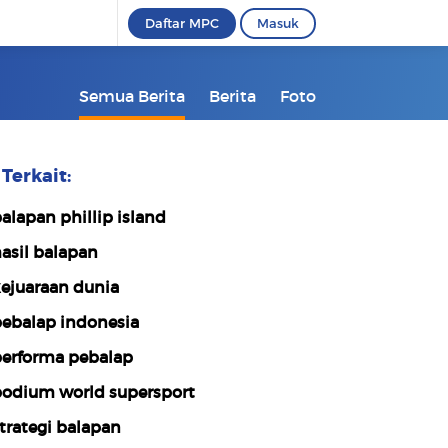
Daftar MPC
Masuk
Semua Berita
Berita
Foto
Terkait:
alapan phillip island
asil balapan
ejuaraan dunia
ebalap indonesia
erforma pebalap
odium world supersport
trategi balapan