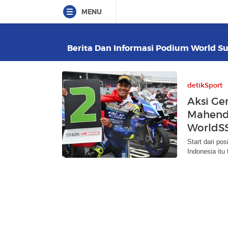
MENU
Berita Dan Informasi Podium World Sup
detikSport
Aksi Ge
Mahendra
WorldS
Start dari po
Indonesia itu