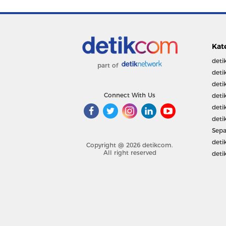
Kat
deti
part of
deti
deti
Connect With Us
deti
deti
deti
Sepa
deti
Copyright @ 2026 detikcom.
All right reserved
deti