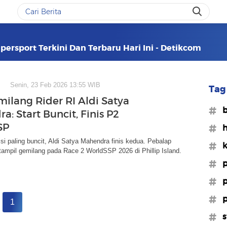
ersport Terkini Dan Terbaru Hari Ini - Detikcom
Senin, 23 Feb 2026 13:55 WIB
Tag 
milang Rider RI Aldi Satya
#b
: Start Buncit, Finis P2
SP
#h
sisi paling buncit, Aldi Satya Mahendra finis kedua. Pebalap
#k
 tampil gemilang pada Race 2 WorldSSP 2026 di Phillip Island.
#p
#p
#p
1
#s