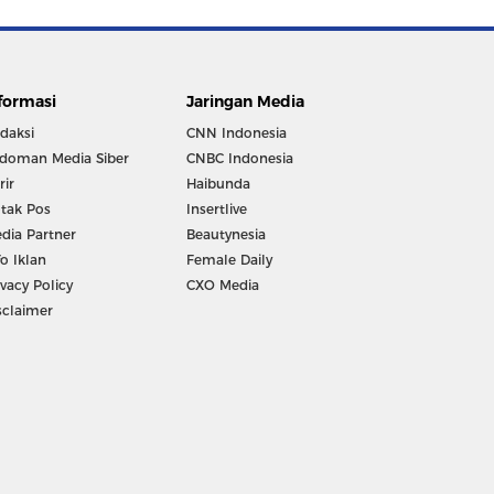
formasi
Jaringan Media
daksi
CNN Indonesia
doman Media Siber
CNBC Indonesia
rir
Haibunda
tak Pos
Insertlive
dia Partner
Beautynesia
fo Iklan
Female Daily
ivacy Policy
CXO Media
sclaimer