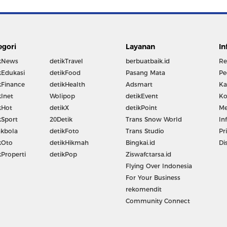
egori
Layanan
In
kNews
detikTravel
berbuatbaik.id
Re
kEdukasi
detikFood
Pasang Mata
Pe
kFinance
detikHealth
Adsmart
Ka
kInet
Wolipop
detikEvent
Ko
kHot
detikX
detikPoint
Me
kSport
20Detik
Trans Snow World
In
kbola
detikFoto
Trans Studio
Pr
kOto
detikHikmah
Bingkai.id
Di
kProperti
detikPop
Ziswafctarsa.id
Flying Over Indonesia
For Your Business
rekomendit
Community Connect