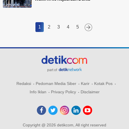
1
2
3
4
5
part of
Redaksi
Pedoman Media Siber
Karir
Kotak Pos
Info Iklan
Privacy Policy
Disclaimer
Copyright @ 2026 detikcom, All right reserved