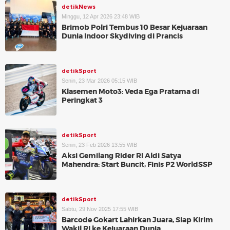
detikNews
Minggu, 12 Apr 2026 23:48 WIB
Brimob Polri Tembus 10 Besar Kejuaraan
Dunia Indoor Skydiving di Prancis
detikSport
Senin, 23 Mar 2026 05:15 WIB
Klasemen Moto3: Veda Ega Pratama di
Peringkat 3
detikSport
Senin, 23 Feb 2026 13:55 WIB
Aksi Gemilang Rider RI Aldi Satya
Mahendra: Start Buncit, Finis P2 WorldSSP
detikSport
Sabtu, 29 Nov 2025 17:55 WIB
Barcode Gokart Lahirkan Juara, Siap Kirim
Wakil RI ke Kejuaraan Dunia