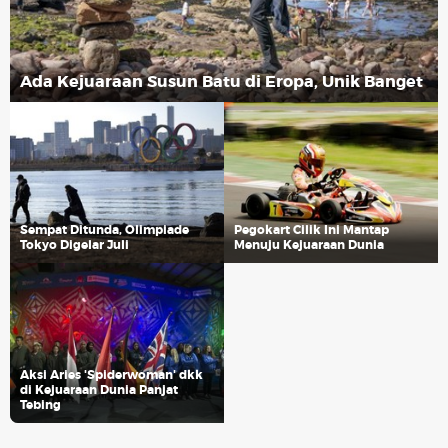
Ada Kejuaraan Susun Batu di Eropa, Unik Banget
Sempat Ditunda, Olimpiade
Pegokart Cilik Ini Mantap
Tokyo Digelar Juli
Menuju Kejuaraan Dunia
Aksi Aries 'Spiderwoman' dkk
di Kejuaraan Dunia Panjat
Tebing