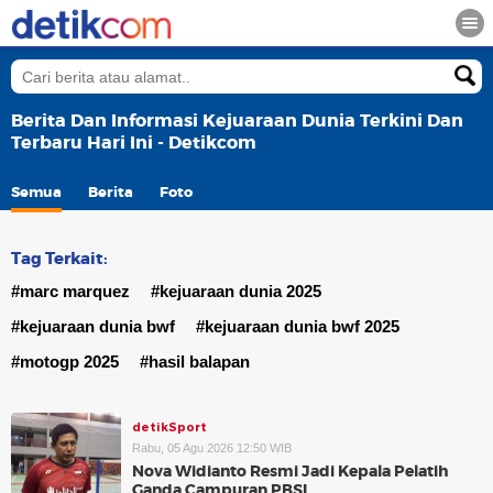
Berita Dan Informasi Kejuaraan Dunia Terkini Dan
Terbaru Hari Ini - Detikcom
Semua
Berita
Foto
Tag Terkait:
#marc marquez
#kejuaraan dunia 2025
#kejuaraan dunia bwf
#kejuaraan dunia bwf 2025
#motogp 2025
#hasil balapan
detikSport
Rabu, 05 Agu 2026 12:50 WIB
Nova Widianto Resmi Jadi Kepala Pelatih
Ganda Campuran PBSI