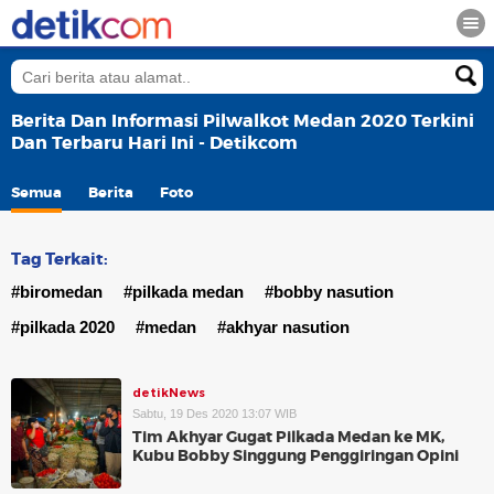
Berita Dan Informasi Pilwalkot Medan 2020 Terkini
Dan Terbaru Hari Ini - Detikcom
Semua
Berita
Foto
Tag Terkait:
#biromedan
#pilkada medan
#bobby nasution
#pilkada 2020
#medan
#akhyar nasution
detikNews
Sabtu, 19 Des 2020 13:07 WIB
Tim Akhyar Gugat Pilkada Medan ke MK,
Kubu Bobby Singgung Penggiringan Opini