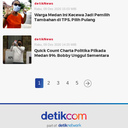
detikNews
Rabu, 09 Des 2020 15:03 WIB
Warga Medan Ini Kecewa Jadi Pemilih
Tambahan di TPS, Pilih Pulang
detikNews
Rabu, 09 Des 2020 14:20 WIB
Quick Count Charta Politika Pilkada
Medan 9%: Bobby Unggul Sementara
1
2
3
4
5
part of