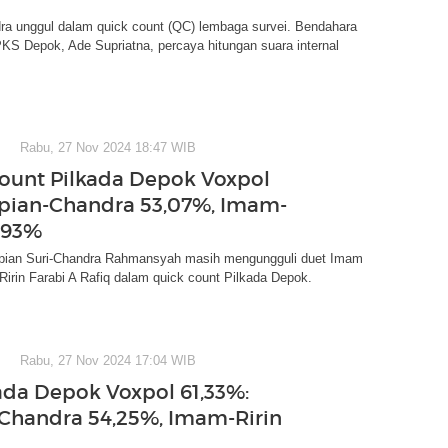
ra unggul dalam quick count (QC) lembaga survei. Bendahara
 Depok, Ade Supriatna, percaya hitungan suara internal
Rabu, 27 Nov 2024 18:47 WIB
ount Pilkada Depok Voxpol
pian-Chandra 53,07%, Imam-
6,93%
ian Suri-Chandra Rahmansyah masih mengungguli duet Imam
Ririn Farabi A Rafiq dalam quick count Pilkada Depok.
Rabu, 27 Nov 2024 17:04 WIB
ada Depok Voxpol 61,33%:
Chandra 54,25%, Imam-Ririn