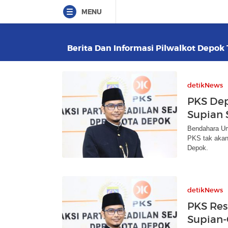
MENU
Berita Dan Informasi Pilwalkot Depok 
detikNews
PKS Dep
Supian 
Bendahara U
PKS tak akan
Depok.
detikNews
PKS Re
Supian-