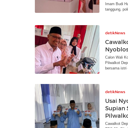
Imam Budi Ha
tanggung, pol
detikNews
Cawalko
Nyoblos
Calon Wali K
Pilwalkot De
bersama istri
detikNews
Usai Ny
Supian 
Pilwalk
Cawalkot Depo