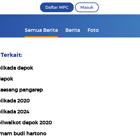
Daftar MPC
Masuk
Semua Berita
Berita
Foto
Terkait:
ilkada depok
epok
aesang pangarep
ilkada 2020
ilkada 2024
ilwalkot depok 2020
mam budi hartono