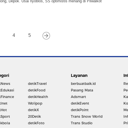
ong, Depok. Usai nyoblos, SS optimistis menang di Pilwalkot
4
5
egori
Layanan
In
kNews
detikTravel
berbuatbaik.id
Re
kEdukasi
detikFood
Pasang Mata
Pe
kFinance
detikHealth
Adsmart
Ka
kInet
Wolipop
detikEvent
Ko
kHot
detikX
detikPoint
Me
kSport
20Detik
Trans Snow World
In
kbola
detikFoto
Trans Studio
Pr