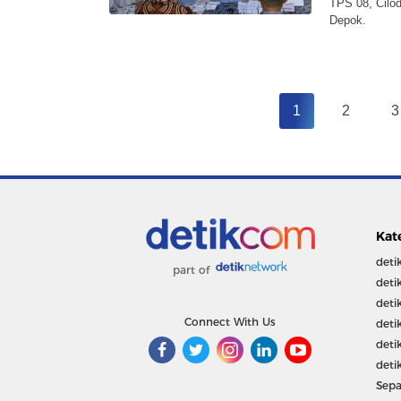
TPS 08, Cilod
Depok.
1
2
3
Kat
deti
part of
deti
deti
Connect With Us
deti
deti
deti
Sepa