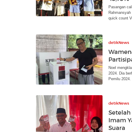
Pasangan cal
Rahmansyah m
quick count V
detikNews
Wamenak
Partisi
Noel mengkla
2024. Dia ber
Pemilu 2024.
detikNews
Setelah
Imam Y
Suara