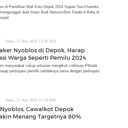
on di Pemilihan Wali Kota Depok 2024 Supian Suri-Chandra
engungguli duet Imam Budi Hartono-Ririn Farabi A Rafiq di
oxpol.
Rabu, 27 Nov 2024 13:39 WIB
er Nyoblos di Depok, Harap
pasi Warga Seperti Pemilu 2024
im masyarakat cukup antusias mengikuti coblosan Pilkada
harap partisipasi pemilih setidaknya sama dengan partisipasi
Rabu, 27 Nov 2024 10:18 WIB
 Nyoblos, Cawalkot Depok
akin Menang Targetnya 80%