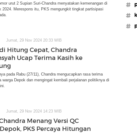
omor urut 2 Supian Suri-Chandra menyatakan kemenangan di
#p
 2024. Merespons itu, PKS mengungkit tingkat partisipasi
#k
ada.
#p
Jumat, 29 Nov 2024 20:33 WIB
di Hitung Cepat, Chandra
yah Ucap Terima Kasih ke
ung
nya pada Rabu (27/11), Chandra mengucapkan rasa terima
 warga Depok dan mengingat kembali perjalanan politiknya di
ni.
Jumat, 29 Nov 2024 14:23 WIB
Chandra Menang Versi QC
 Depok, PKS Percaya Hitungan