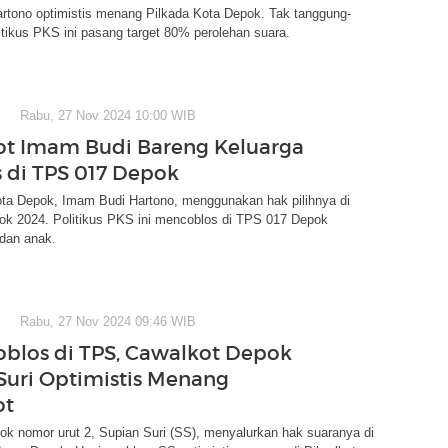
rtono optimistis menang Pilkada Kota Depok. Tak tanggung-
itikus PKS ini pasang target 80% perolehan suara.
Rabu, 27 Nov 2024 10:00 WIB
t Imam Budi Bareng Keluarga
 di TPS 017 Depok
ota Depok, Imam Budi Hartono, menggunakan hak pilihnya di
pok 2024. Politikus PKS ini mencoblos di TPS 017 Depok
 dan anak.
Rabu, 27 Nov 2024 09:46 WIB
oblos di TPS, Cawalkot Depok
Suri Optimistis Menang
ot
k nomor urut 2, Supian Suri (SS), menyalurkan hak suaranya di