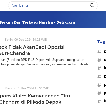
Terkini Dan Terbaru Hari Ini - Detikcom
Senin, 09 Des 2024 16:26 WIB
Tag 
ok Tidak Akan Jadi Oposisi
#p
Suri-Chandra
#d
mum (Bendum) DPD PKS Depok, Ade Supriatna, mengatakan
 beroposisi dengan Supian-Chandra yang memenangkan Pilkada
#k
#p
#p
Minggu, 01 Des 2024 17:34 WIB
#p
spons Klaim Kemenangan Tim
#i
Chandra di Pilkada Depok