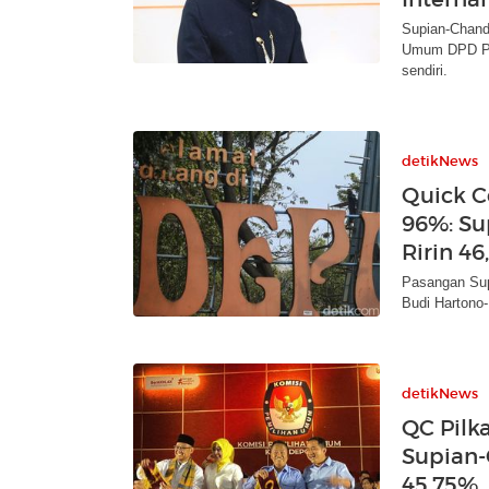
Supian-Chand
Umum DPD PKS
sendiri.
detikNews
Quick C
96%: Su
Ririn 4
Pasangan Sup
Budi Hartono-
detikNews
QC Pilk
Supian-
45,75%