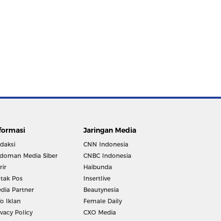
formasi
Jaringan Media
daksi
CNN Indonesia
doman Media Siber
CNBC Indonesia
rir
Haibunda
tak Pos
Insertlive
dia Partner
Beautynesia
fo Iklan
Female Daily
ivacy Policy
CXO Media