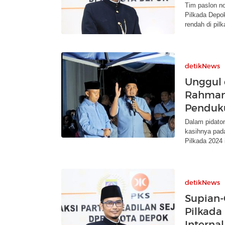
Tim paslon n
Pilkada Depok
rendah di pilk
detikNews
Unggul 
Rahmans
Penduk
Dalam pidato
kasihnya pada
Pilkada 2024 i
detikNews
Supian-
Pilkada
Internal