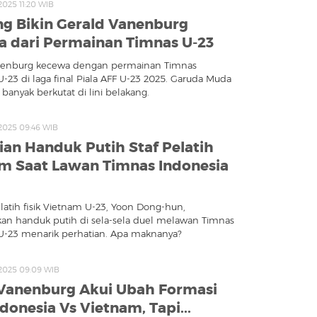
2025 11:20 WIB
ng Bikin Gerald Vanenburg
 dari Permainan Timnas U-23
nenburg kecewa dengan permainan Timnas
U-23 di laga final Piala AFF U-23 2025. Garuda Muda
banyak berkutat di lini belakang.
 2025 09:46 WIB
an Handuk Putih Staf Pelatih
m Saat Lawan Timnas Indonesia
tih fisik Vietnam U-23, Yoon Dong-hun,
n handuk putih di sela-sela duel melawan Timnas
U-23 menarik perhatian. Apa maknanya?
 2025 09:09 WIB
Vanenburg Akui Ubah Formasi
donesia Vs Vietnam, Tapi...