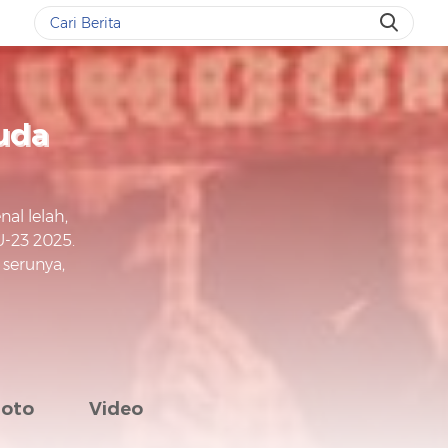
uda
al lelah,
U-23 2025.
 serunya,
Foto
Video