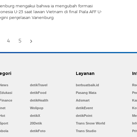
nenburg mengakui bahwa ia mengubah formasi
onesia U-23 saat lawan Vietnam di final Piala AFF U-
egini penjelasan Vanenburg.
4
5
egori
Layanan
In
kNews
detikTravel
berbuatbaik.id
Re
Edukasi
detikFood
Pasang Mata
Pe
Finance
detikHealth
Adsmart
Kar
Inet
Wolipop
detikEvent
Ko
Hot
detikX
detikPoint
Me
Sport
20Detik
Trans Snow World
Inf
kbola
detikFoto
Trans Studio
Pri