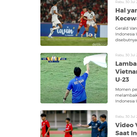
Rabu, 30 Jul 
Hal ya
Kecewa
Gerald Va
Indonesia 
disebutnya 
Rabu, 30 Jul
Lambai
Vietna
U-23
Momen pela
melambaika
Indonesia 
Rabu, 30 Jul
Video 
Saat In