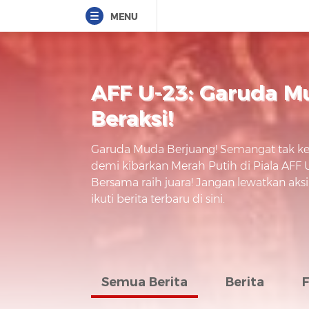
MENU
AFF U-23: Garuda M
Beraksi!
Garuda Muda Berjuang! Semangat tak ken
demi kibarkan Merah Putih di Piala AFF 
Bersama raih juara! Jangan lewatkan aksi
ikuti berita terbaru di sini.
Semua Berita
Berita