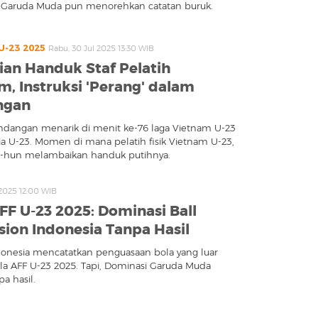
. Garuda Muda pun menorehkan catatan buruk.
 U-23 2025
Rabu, 30 Jul 2025 13:30 WIB
an Handuk Staf Pelatih
m, Instruksi 'Perang' dalam
ngan
dangan menarik di menit ke-76 laga Vietnam U-23
ia U-23. Momen di mana pelatih fisik Vietnam U-23,
-hun melambaikan handuk putihnya.
 2025 12:00 WIB
AFF U-23 2025: Dominasi Ball
sion Indonesia Tanpa Hasil
onesia mencatatkan penguasaan bola yang luar
iala AFF U-23 2025. Tapi, Dominasi Garuda Muda
a hasil.