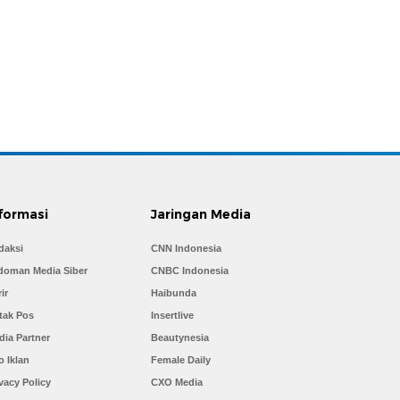
formasi
Jaringan Media
daksi
CNN Indonesia
doman Media Siber
CNBC Indonesia
ir
Haibunda
tak Pos
Insertlive
dia Partner
Beautynesia
o Iklan
Female Daily
vacy Policy
CXO Media