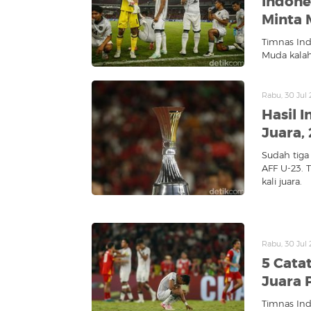
Indone
Minta 
Timnas Ind
Muda kalah
Rabu, 30 Jul
Hasil I
Juara,
Sudah tiga 
AFF U-23. T
kali juara.
Rabu, 30 Jul
5 Cata
Juara 
Timnas Ind