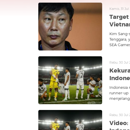
Kamis, 31 Ju
Target
Vietna
Kim Sang-s
Tenggara, y
SEA Games 
Rabu, 30 Jul
Kekur
Indone
Indonesia
runner-up 
menjelang K
Rabu, 30 Jul
Video