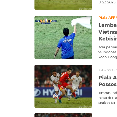
U-23 2025
Piala AFF
Lambai
Vietna
Kebisi
Ada peman
vs Indones
Yoon Dong
Rabu, 30 Jul
Piala 
Posses
Timnas Ind
biasa di P
seakan tanp