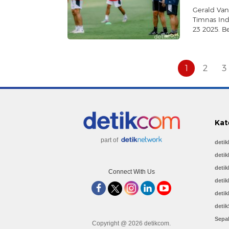
Gerald Va
Timnas Ind
23 2025. B
1
2
3
Kat
part of
deti
detik
detik
Connect With Us
detik
detik
detik
Sepa
Copyright @ 2026 detikcom.