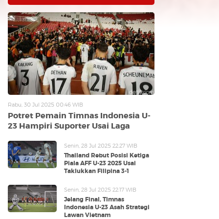
Rabu, 30 Jul 2025 00:46 WIB
Potret Pemain Timnas Indonesia U-
23 Hampiri Suporter Usai Laga
Senin, 28 Jul 2025 22:27 WIB
Thailand Rebut Posisi Ketiga
Piala AFF U-23 2025 Usai
Taklukkan Filipina 3-1
Senin, 28 Jul 2025 22:17 WIB
Jelang Final, Timnas
Indonesia U-23 Asah Strategi
Lawan Vietnam