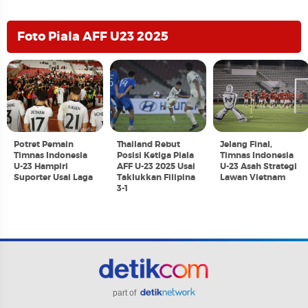
Foto Piala AFF U23 2025
Potret Pemain
Thailand Rebut
Jelang Final,
Timnas Indonesia
Posisi Ketiga Piala
Timnas Indonesia
U-23 Hampiri
AFF U-23 2025 Usai
U-23 Asah Strategi
Suporter Usai Laga
Taklukkan Filipina
Lawan Vietnam
3-1
part of