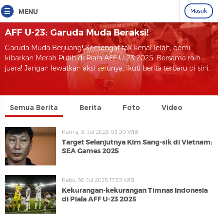
Masuk
MENU
AFF U-23: Garuda Muda Beraksi!
Garuda Muda Berjuang! Semangat tak kenal lelah, demi
kibarkan Merah Putih di Piala AFF U-23 2025. Bersama raih
juara! Jangan lewatkan aksi serunya, ikuti berita terbaru di sini.
Semua Berita
Berita
Foto
Video
Kamis, 31 Jul 2025 03:00 WIB
Target Selanjutnya Kim Sang-sik di Vietnam:
SEA Games 2025
Rabu, 30 Jul 2025 17:30 WIB
Kekurangan-kekurangan Timnas Indonesia
di Piala AFF U-23 2025