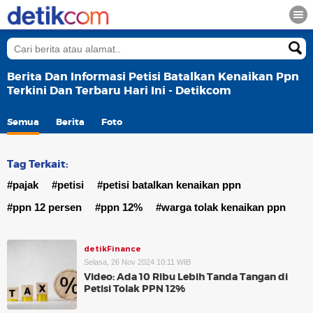
Berita Dan Informasi Petisi Batalkan Kenaikan Ppn
Terkini Dan Terbaru Hari Ini - Detikcom
Semua
Berita
Foto
Tag Terkait:
#pajak
#petisi
#petisi batalkan kenaikan ppn
#ppn 12 persen
#ppn 12%
#warga tolak kenaikan ppn
detikFinance
Selasa, 26 Nov 2024 10:11 WIB
Video: Ada 10 Ribu Lebih Tanda Tangan di
Petisi Tolak PPN 12%