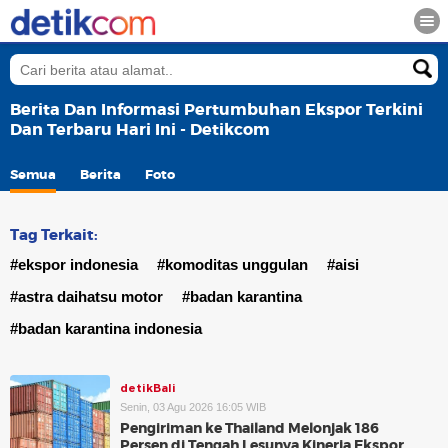
Berita Dan Informasi Pertumbuhan Ekspor Terkini
Dan Terbaru Hari Ini - Detikcom
Semua
Berita
Foto
Tag Terkait:
#ekspor indonesia
#komoditas unggulan
#aisi
#astra daihatsu motor
#badan karantina
#badan karantina indonesia
detikBali
Senin, 03 Agu 2026 16:05 WIB
Pengiriman ke Thailand Melonjak 186
Persen di Tengah Lesunya Kinerja Ekspor